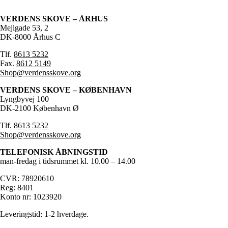
VERDENS SKOVE – ÅRHUS
Mejlgade 53, 2
DK-8000 Århus C
Tlf.
8613 5232
Fax.
8612 5149
Shop@verdensskove.org
VERDENS SKOVE – KØBENHAVN
Lyngbyvej 100
DK-2100 København Ø
Tlf.
8613 5232
Shop@verdensskove.org
TELEFONISK ÅBNINGSTID
man-fredag i tidsrummet kl. 10.00 – 14.00
CVR: 78920610
Reg: 8401
Konto nr: 1023920
Leveringstid: 1-2 hverdage.