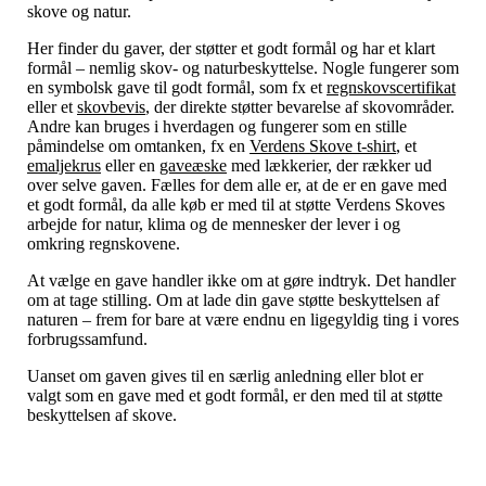
skove og natur.
Her finder du gaver, der støtter et godt formål og har et klart
formål – nemlig skov- og naturbeskyttelse. Nogle fungerer som
en symbolsk gave til godt formål, som fx et
regnskovscertifikat
eller et
skovbevis
, der direkte støtter bevarelse af skovområder.
Andre kan bruges i hverdagen og fungerer som en stille
påmindelse om omtanken, fx en
Verdens Skove t-shirt
, et
emaljekrus
eller en
gaveæske
med lækkerier, der rækker ud
over selve gaven. Fælles for dem alle er, at de er en gave med
et godt formål, da alle køb er med til at støtte Verdens Skoves
arbejde for natur, klima og de mennesker der lever i og
omkring regnskovene.
At vælge en gave handler ikke om at gøre indtryk. Det handler
om at tage stilling. Om at lade din gave støtte beskyttelsen af
naturen – frem for bare at være endnu en ligegyldig ting i vores
forbrugssamfund.
Uanset om gaven gives til en særlig anledning eller blot er
valgt som en gave med et godt formål, er den med til at støtte
beskyttelsen af skove.