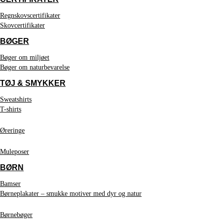
Regnskovscertifikater
Skovcertifikater
BØGER
Bøger om miljøet
Bøger om naturbevarelse
TØJ & SMYKKER
Sweatshirts
T-shirts
Øreringe
Muleposer
BØRN
Bamser
Børneplakater – smukke motiver med dyr og natur
Børnebøger