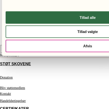
Tapir i træ
Tillad alle
499,00
kr.
Tillad valgte
Afvis
Indkøbskurv
STØT SKOVENE
Donation
Bliv støttemedlem
Kontakt
Handelsbetingelser
CERTIFIKATER