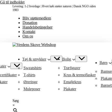
Gå til indholdet
Levering: 1-2 hverdage | Hvert køb støtter naturen | Dansk NGO siden
1983
Bliv støttemedlem
Donation
Handelsbetingelser
Kontakt
Om os
Tøj & smykker
Bolig
Børn
ater
Sweatshirts
Træfigurer
Bamse
ertifikater
T-shirts
Krus & termoflasker
Plakat
kater
Øreringe
Emaljekrus
Børneb
Muleposer
Plakater
Søg
×