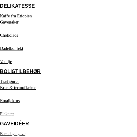
DELIKATESSE
Kaffe fra Etiopien
Gaveæsker
Chokolade
Dadelkonfekt
Vanilje
BOLIGTILBEHØR
Træfigurer
Krus & termoflasker
Emaljekrus
Plakater
GAVEIDÉER
Fars dags gave