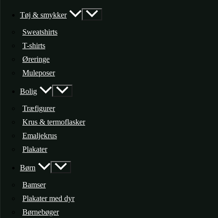
Tøj & smykker
Sweatshirts
T-shirts
Øreringe
Muleposer
Bolig
Træfigurer
Krus & termoflasker
Emaljekrus
Plakater
Børn
Bamser
Plakater med dyr
Børnebøger