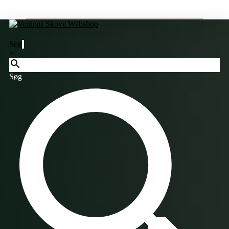
Søg
×
Søg