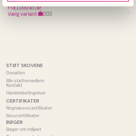
Bliv Sponsor af Verdens Skove
Fra:
1.000 kr./år
75
Vælg variant
Væl
STØT SKOVENE
Donation
Bliv støttemedlem
Kontakt
Handelsbetingelser
CERTIFIKATER
Regnskovscertifikater
Skovcertifikater
BØGER
Bøger om miljøet