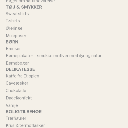
Bøger om naturbevarelse
TØJ & SMYKKER
Sweatshirts
T-shirts
Øreringe
Muleposer
BØRN
Bamser
Børneplakater – smukke motiver med dyr og natur
Børnebøger
DELIKATESSE
Kaffe fra Etiopien
Gaveæsker
Chokolade
Dadelkonfekt
Vanilje
BOLIGTILBEHØR
Træfigurer
Krus & termoflasker