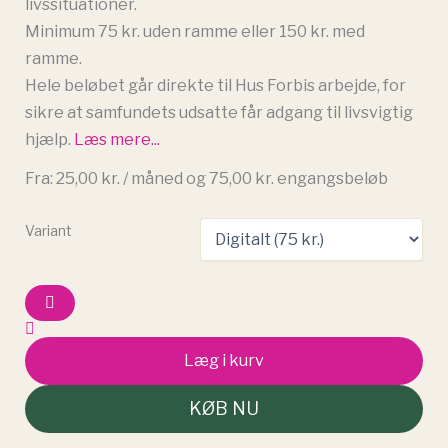
livssituationer.
Minimum 75 kr. uden ramme eller 150 kr. med
ramme.
Hele beløbet går direkte til Hus Forbis arbejde, for
sikre at samfundets udsatte får adgang til livsvigtig
hjælp.
Læs mere...
Fra:
25,00
kr.
/ måned og
75,00
kr.
engangsbeløb
Støttebevis
Variant
(Gammel,
med
subscription)
antal
Læg i kurv
KØB NU