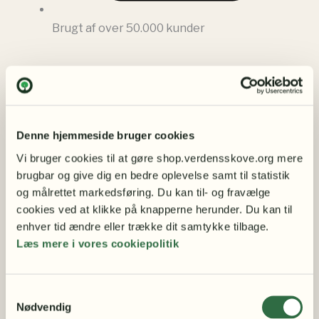
Brugt af over 50.000 kunder
Beskrivelse
Yderligere information
Denne hjemmeside bruger cookies
Støttebevis – din støtte gør en reel forskel
Vi bruger cookies til at gøre shop.verdensskove.org mere 
brugbar og give dig en bedre oplevelse samt til statistik 
Når du køber et støttebevis, er du med til at støtte
og målrettet markedsføring. Du kan til- og fravælge 
Hus Forbis arbejde for mennesker i udsatte
cookies ved at klikke på knapperne herunder. Du kan til 
livssituationer i Danmark. Dit bidrag går til konkrete
enhver tid ændre eller trække dit samtykke tilbage.
sociale indsatser og til at sikre, at udsatte stemmer
Læs mere i vores cookiepolitik
fortsat bliver hørt gennem Hus Forbis journalistiske
arbejde.
Du vælger selv, hvor meget du vil støtte med – og om
Samtykkevalg
Nødvendig
støttebeviset skal leveres med eller uden ramme.