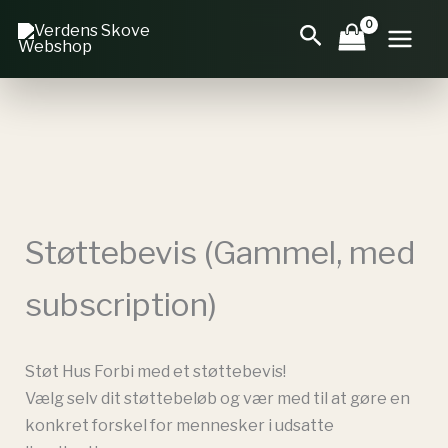
Gå
Søg
til
indholdet
Støttebevis (Gammel, med
subscription)
Støt Hus Forbi med et støttebevis!
Vælg selv dit støttebeløb og vær med til at gøre en
konkret forskel for mennesker i udsatte