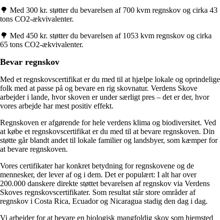
🌳 Med 300 kr. støtter du bevarelsen af 700 kvm regnskov og cirka 43
tons CO2-ækvivalenter.
🌳 Med 450 kr. støtter du bevarelsen af 1053 kvm regnskov og cirka
65 tons CO2-ækvivalenter.
Bevar regnskov
Med et regnskovscertifikat er du med til at hjælpe lokale og oprindelige
folk med at passe på og bevare en rig skovnatur. Verdens Skove
arbejder i lande, hvor skoven er under særligt pres – det er der, hvor
vores arbejde har mest positiv effekt.
Regnskoven er afgørende for hele verdens klima og biodiversitet. Ved
at købe et regnskovscertifikat er du med til at bevare regnskoven. Din
støtte går blandt andet til lokale familier og landsbyer, som kæmper for
at bevare regnskoven.
Vores certifikater har konkret betydning for regnskovene og de
mennesker, der lever af og i dem. Det er populært: I alt har over
200.000 danskere direkte støttet bevarelsen af regnskov via Verdens
Skoves regnskovscertifikater. Som resultat står store områder af
regnskov i Costa Rica, Ecuador og Nicaragua stadig den dag i dag.
Vi arbejder for at bevare en biologisk mangfoldig skov som hjemsted