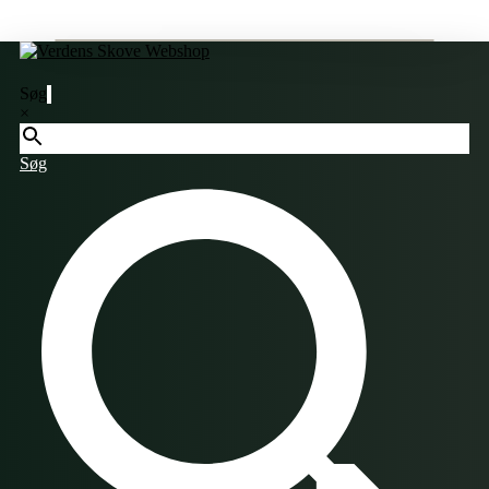
Søg
×
Søg