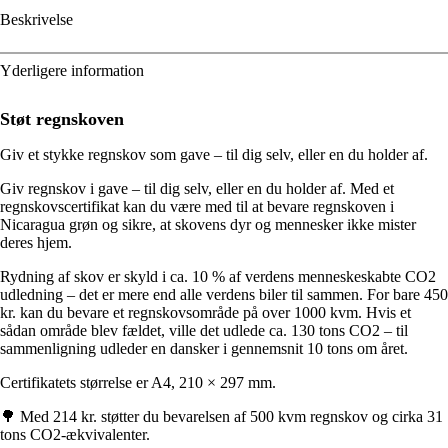
Beskrivelse
Yderligere information
Støt regnskoven
Giv et stykke regnskov som gave – til dig selv, eller en du holder af.
Giv regnskov i gave – til dig selv, eller en du holder af. Med et
regnskovscertifikat kan du være med til at bevare regnskoven i
Nicaragua grøn og sikre, at skovens dyr og mennesker ikke mister
deres hjem.
Rydning af skov er skyld i ca. 10 % af verdens menneskeskabte CO2
udledning – det er mere end alle verdens biler til sammen. For bare 450
kr. kan du bevare et regnskovsområde på over 1000 kvm. Hvis et
sådan område blev fældet, ville det udlede ca. 130 tons CO2 – til
sammenligning udleder en dansker i gennemsnit 10 tons om året.
Certifikatets størrelse er A4, 210 × 297 mm.
🌳 Med 214 kr. støtter du bevarelsen af 500 kvm regnskov og cirka 31
tons CO2-ækvivalenter.