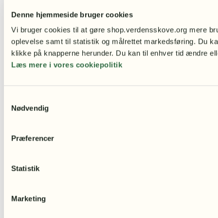
Denne hjemmeside bruger cookies
Vi bruger cookies til at gøre shop.verdensskove.org mere bru
oplevelse samt til statistik og målrettet markedsføring. Du ka
klikke på knapperne herunder. Du kan til enhver tid ændre ell
Læs mere i vores cookiepolitik
Samtykkevalg
Nødvendig
Præferencer
Grønt arapar af Karen Segall –
Statistik
Regnskovscertifikat
75,00
kr.
–
250,00
kr.
Prisinterval: 75,00 kr. til 250,00 kr.
Marketing