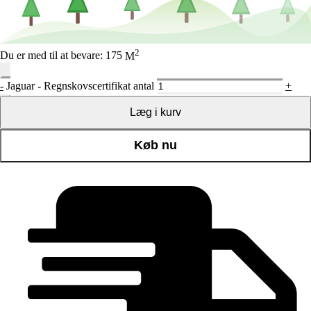
2
Du er med til at bevare:
175
M
-
Jaguar - Regnskovscertifikat antal
+
Læg i kurv
Køb nu