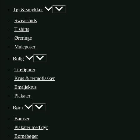
Tøj & smykker
Sweatshirts
T-shirts
Øreringe
Muleposer
Bolig
Træfigurer
Krus & termoflasker
Emaljekrus
Plakater
Børn
Bamser
Plakater med dyr
Børnebøger