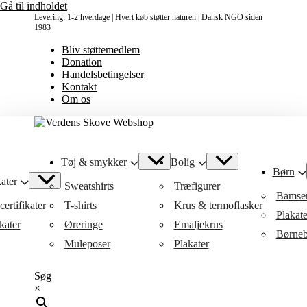
Gå til indholdet
Levering: 1-2 hverdage | Hvert køb støtter naturen | Dansk NGO siden
1983
Bliv støttemedlem
Donation
Handelsbetingelser
Kontakt
Om os
Tøj & smykker
Bolig
Børn
ater
Sweatshirts
Træfigurer
Bamse
ertifikater
T-shirts
Krus & termoflasker
Plakat
kater
Øreringe
Emaljekrus
Børneb
Muleposer
Plakater
Søg
×