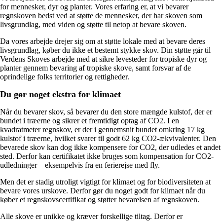
for mennesker, dyr og planter. Vores erfaring er, at vi bevarer
regnskoven bedst ved at støtte de mennesker, der har skoven som
livsgrundlag, med viden og støtte til netop at bevare skoven.
Da vores arbejde drejer sig om at støtte lokale med at bevare deres
livsgrundlag, køber du ikke et bestemt stykke skov. Din støtte går til
Verdens Skoves arbejde med at sikre levesteder for tropiske dyr og
planter gennem bevaring af tropiske skove, samt forsvar af de
oprindelige folks territorier og rettigheder.
Du gør noget ekstra for klimaet
Når du bevarer skov, så bevarer du den store mængde kulstof, der er
bundet i træerne og sikrer et fremtidigt optag af CO2. I en
kvadratmeter regnskov, er der i gennemsnit bundet omkring 17 kg
kulstof i træerne, hvilket svarer til godt 62 kg CO2-ækvivalenter. Den
bevarede skov kan dog ikke kompensere for CO2, der udledes et andet
sted. Derfor kan certifikatet ikke bruges som kompensation for CO2-
udledninger – eksempelvis fra en ferierejse med fly.
Men det er stadig utroligt vigtigt for klimaet og for biodiversiteten at
bevare vores urskove. Derfor gør du noget godt for klimaet når du
køber et regnskovscertifikat og støtter bevarelsen af regnskoven.
Alle skove er unikke og kræver forskellige tiltag. Derfor er