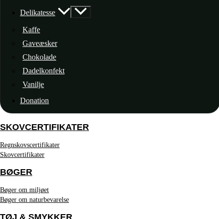
Delikatesse
Kaffe
Gaveæsker
Chokolade
Dadelkonfekt
Vanilje
Donation
SKOVCERTIFIKATER
Regnskovscertifikater
Skovcertifikater
BØGER
Bøger om miljøet
Bøger om naturbevarelse
TØJ & SMYKKER