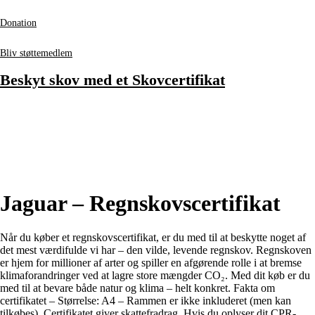
Donation
Bliv støttemedlem
Beskyt skov med et Skovcertifikat
Jaguar – Regnskovscertifikat
Når du køber et regnskovscertifikat, er du med til at beskytte noget af
det mest værdifulde vi har – den vilde, levende regnskov. Regnskoven
er hjem for millioner af arter og spiller en afgørende rolle i at bremse
klimaforandringer ved at lagre store mængder CO₂. Med dit køb er du
med til at bevare både natur og klima – helt konkret. Fakta om
certifikatet – Størrelse: A4 – Rammen er ikke inkluderet (men kan
tilkøbes). Certifikatet giver skattefradrag. Hvis du oplyser dit CPR-