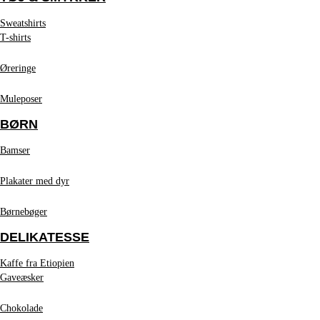
Sweatshirts
T-shirts
Øreringe
Muleposer
BØRN
Bamser
Plakater med dyr
Børnebøger
DELIKATESSE
Kaffe fra Etiopien
Gaveæsker
Chokolade