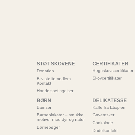
STØT SKOVENE
CERTIFIKATER
Regnskovscertifikater
Donation
Skovcertifikater
Bliv støttemedlem
Kontakt
Handelsbetingelser
BØRN
DELIKATESSE
Bamser
Kaffe fra Etiopien
Børneplakater – smukke
Gaveæsker
motiver med dyr og natur
Chokolade
Børnebøger
Dadelkonfekt