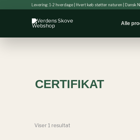
Gå
Levering: 1-2 hverdage | Hvert køb støtter naturen | Dansk
til
indholdet
Alle pr
CERTIFIKAT
Viser 1 resultat