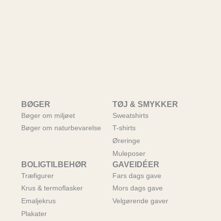
BØGER
TØJ & SMYKKER
Bøger om miljøet
Sweatshirts
Bøger om naturbevarelse
T-shirts
Øreringe
Muleposer
BOLIGTILBEHØR
GAVEIDÉER
Træfigurer
Fars dags gave
Krus & termoflasker
Mors dags gave
Emaljekrus
Velgørende gaver
Plakater