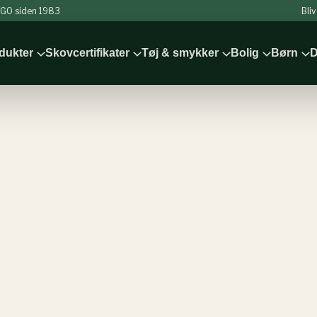
 NGO siden 1983
Bli
odukter
Skovcertifikater
Tøj & smykker
Bolig
Børn
D