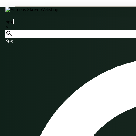
Søg
×
Søg