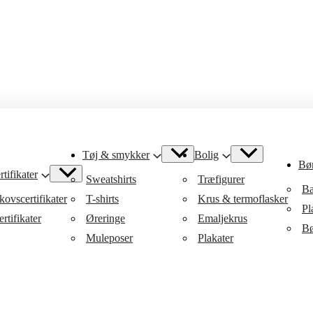
Tøj & smykker
Bolig
Bø
tifikater
Sweatshirts
Træfigurer
Ba
ovscertifikater
T-shirts
Krus & termoflasker
Pl
rtifikater
Øreringe
Emaljekrus
Bø
Muleposer
Plakater