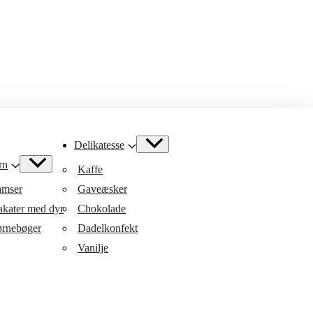
Delikatesse
rn
Kaffe
mser
Gaveæsker
akater med dyr
Chokolade
rnebøger
Dadelkonfekt
Vanilje