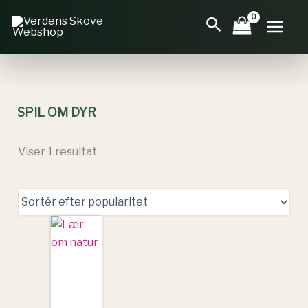
Gå
Søg
til
indholdet
SPIL OM DYR
Viser 1 resultat