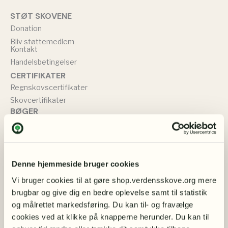
STØT SKOVENE
Donation
Bliv støttemedlem
Kontakt
Handelsbetingelser
CERTIFIKATER
Regnskovscertifikater
Skovcertifikater
BØGER
Bøger om miljøet
Bøger om naturbevarelse
TØJ & SMYKKER
Sweatshirts
Denne hjemmeside bruger cookies
T-shirts
Vi bruger cookies til at gøre shop.verdensskove.org mere 
Øreringe
brugbar og give dig en bedre oplevelse samt til statistik 
Muleposer
og målrettet markedsføring. Du kan til- og fravælge 
BØRN
cookies ved at klikke på knapperne herunder. Du kan til 
Bamser