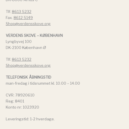
Tlf.
8613 5232
Fax.
8612 5149
Shop@verdensskove.org
VERDENS SKOVE – KØBENHAVN
Lyngbyvej 100
DK-2100 København Ø
Tlf.
8613 5232
Shop@verdensskove.org
TELEFONISK ÅBNINGSTID
man-fredag i tidsrummet kl. 10.00 – 14.00
CVR: 78920610
Reg: 8401
Konto nr: 1023920
Leveringstid: 1-2 hverdage.