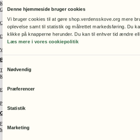
Kaffe fra Etiopien
Denne hjemmeside bruger cookies
Gaveæsker
Vi bruger cookies til at gøre shop.verdensskove.org mere bru
Chokolade
oplevelse samt til statistik og målrettet markedsføring. Du ka
klikke på knapperne herunder. Du kan til enhver tid ændre ell
Dadelkonfekt
Læs mere i vores cookiepolitik
Vanilje
BOLIGTILBEHØR
Samtykkevalg
Nødvendig
Træfigurer
Krus & termoflasker
Præferencer
Emaljekrus
Plakater
Statistik
GAVEIDÉER
Fars dags gave
Marketing
Mors dags gave