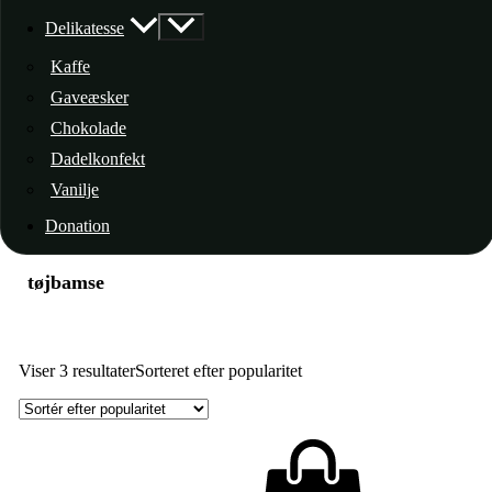
Delikatesse
Kaffe
Gaveæsker
Chokolade
Dadelkonfekt
Vanilje
Donation
tøjbamse
Viser 3 resultater
Sorteret efter popularitet