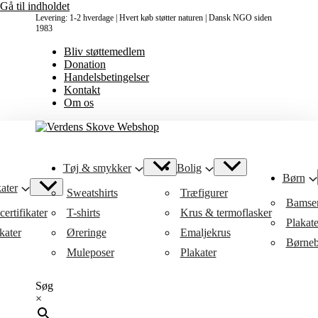
Gå til indholdet
Levering: 1-2 hverdage | Hvert køb støtter naturen | Dansk NGO siden
1983
Bliv støttemedlem
Donation
Handelsbetingelser
Kontakt
Om os
Tøj & smykker
Bolig
Børn
ater
Sweatshirts
Træfigurer
Bamse
ertifikater
T-shirts
Krus & termoflasker
Plakat
kater
Øreringe
Emaljekrus
Børneb
Muleposer
Plakater
Søg
×