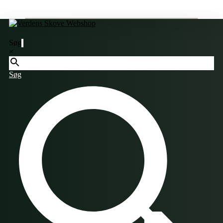
Søg
×
Søg