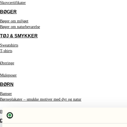
Skovcertifikater
BØGER
Bøger om miljøet
Bøger om naturbevarelse
TØJ & SMYKKER
Sweatshirts
T-shirts
Øreringe
Muleposer
BØRN
Bamser
Børneplakater – smukke motiver med dyr og natur
Børnebøger
DELIKATESSE