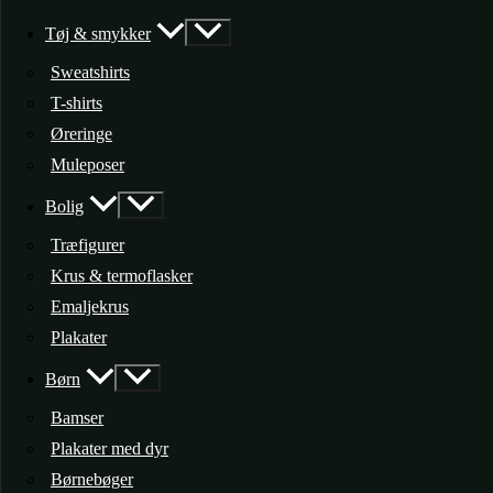
Tøj & smykker
Sweatshirts
T-shirts
Øreringe
Muleposer
Bolig
Træfigurer
Krus & termoflasker
Emaljekrus
Plakater
Børn
Bamser
Plakater med dyr
Børnebøger