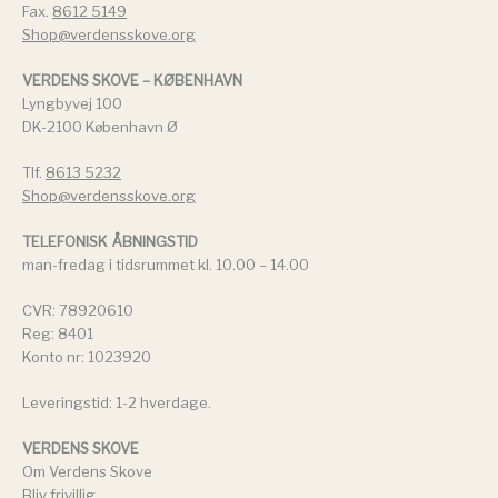
Fax.
8612 5149
Shop@verdensskove.org
VERDENS SKOVE – KØBENHAVN
Lyngbyvej 100
DK-2100 København Ø
Tlf.
8613 5232
Shop@verdensskove.org
TELEFONISK ÅBNINGSTID
man-fredag i tidsrummet kl. 10.00 – 14.00
CVR: 78920610
Reg: 8401
Konto nr: 1023920
Leveringstid: 1-2 hverdage.
VERDENS SKOVE
Om Verdens Skove
Bliv frivillig