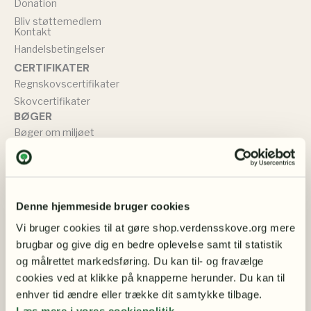
Donation
Bliv støttemedlem
Kontakt
Handelsbetingelser
CERTIFIKATER
Regnskovscertifikater
Skovcertifikater
BØGER
Bøger om miljøet
Bøger om naturbevarelse
TØJ & SMYKKER
Sweatshirts
T-shirts
Denne hjemmeside bruger cookies
Øreringe
Vi bruger cookies til at gøre shop.verdensskove.org mere 
Muleposer
brugbar og give dig en bedre oplevelse samt til statistik 
BØRN
og målrettet markedsføring. Du kan til- og fravælge 
Bamser
cookies ved at klikke på knapperne herunder. Du kan til 
Børneplakater – smukke motiver med dyr og natur
enhver tid ændre eller trække dit samtykke tilbage.
Børnebøger