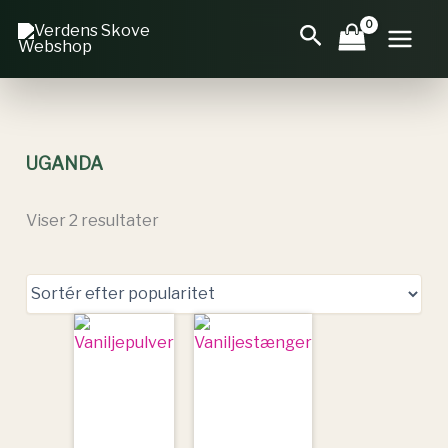
Gå
Sorteret
Søg
til
efter
indholdet
popularitet
UGANDA
Viser 2 resultater