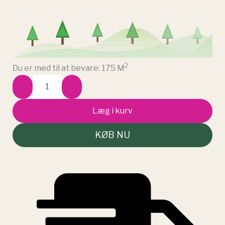
2
Du er med til at bevare:
175
M
Læg i kurv
KØB NU