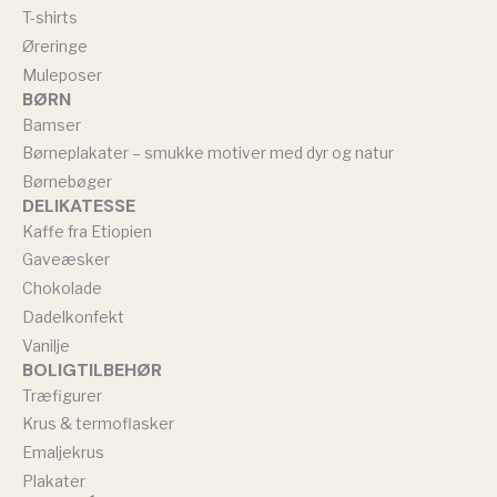
T-shirts
Øreringe
Muleposer
BØRN
Bamser
Børneplakater – smukke motiver med dyr og natur
Børnebøger
DELIKATESSE
Kaffe fra Etiopien
Gaveæsker
Chokolade
Dadelkonfekt
Vanilje
BOLIGTILBEHØR
Træfigurer
Krus & termoflasker
Emaljekrus
Plakater