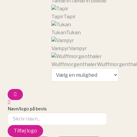
Tamarin
Tamarin billede
Tapir
Tapir
Tukan
Tukan
Vampyr
Vampyr
Wulffmorgenthaler
Wulffmorgentha
Navn/logo på bevis
Tilføj logo