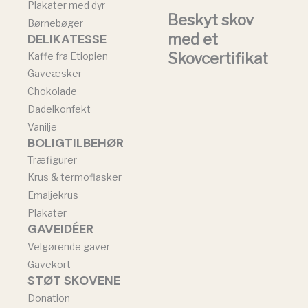
Plakater med dyr
Beskyt skov
Børnebøger
med et
DELIKATESSE
Skovcertifikat
Kaffe fra Etiopien
Gaveæsker
Chokolade
Dadelkonfekt
Vanilje
BOLIGTILBEHØR
Træfigurer
Krus & termoflasker
Emaljekrus
Plakater
GAVEIDÉER
Velgørende gaver
Gavekort
STØT SKOVENE
Donation