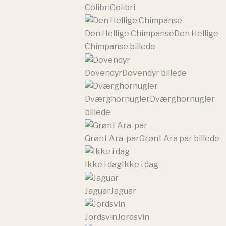
Colibri
Colibri
Den Hellige Chimpanse
Den Hellige
Chimpanse billede
Dovendyr
Dovendyr billede
Dværghornugler
Dværghornugler
billede
Grønt Ara-par
Grønt Ara par billede
Ikke i dag
Ikke i dag
Jaguar
Jaguar
Jordsvin
Jordsvin