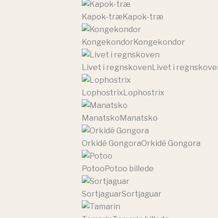
Kapok-træ
Kapok-træ
Kongekondor
Kongekondor
Livet i regnskoven
Livet i regnskove
Lophostrix
Lophostrix
Manatsko
Manatsko
Orkidé Gongora
Orkidé Gongora
Potoo
Potoo billede
Sortjaguar
Sortjaguar