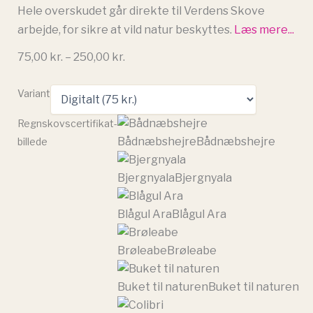
Hele overskudet går direkte til Verdens Skove
arbejde, for sikre at vild natur beskyttes.
Læs mere...
Prisinterval:
75,00
kr.
–
250,00
kr.
75,00 kr.
Verdens
til
Variant
Skove
250,00 kr.
-
Regnskovscertifikat-
Regnskovscertifikat
Bådnæbshejre
Bådnæbshejre
billede
antal
Bjergnyala
Bjergnyala
Blågul Ara
Blågul Ara
Brøleabe
Brøleabe
Buket til naturen
Buket til naturen