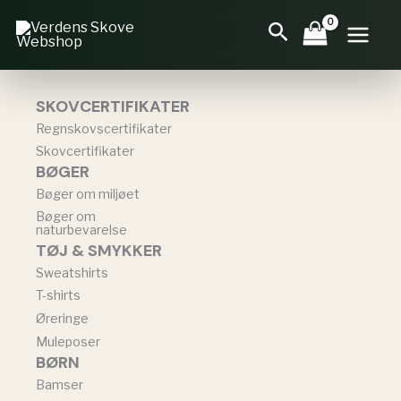
Gå
Søg
til
indholdet
SKOVCERTIFIKATER
Regnskovscertifikater
Skovcertifikater
BØGER
Bøger om miljøet
Bøger om
naturbevarelse
TØJ & SMYKKER
Sweatshirts
T-shirts
Øreringe
Muleposer
BØRN
Bamser