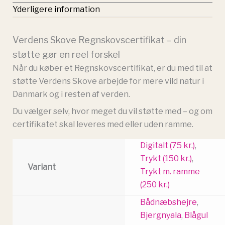
Yderligere information
Verdens Skove Regnskovscertifikat – din
støtte gør en reel forskel
Når du køber et Regnskovscertifikat, er du med til at
støtte Verdens Skove arbejde for mere vild natur i
Danmark og i resten af verden.
Du vælger selv, hvor meget du vil støtte med – og om
certifikatet skal leveres med eller uden ramme.
Digitalt (75 kr.)
,
Trykt (150 kr.)
,
Variant
Trykt m. ramme
(250 kr.)
Bådnæbshejre
,
Bjergnyala
,
Blågul