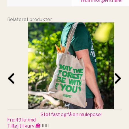
Wulffmorgenthaler
Relateret produkter
Støt fast og få en mulepose!
Fra:
49 kr./md
Tilføj til kurv