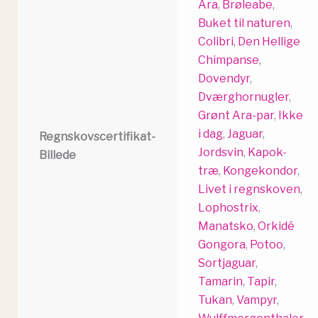
Ara
,
Brøleabe
,
Buket til naturen
,
Colibri
,
Den Hellige
Chimpanse
,
Dovendyr
,
Dværghornugler
,
Grønt Ara-par
,
Ikke
i dag
,
Jaguar
,
Regnskovscertifikat-
Jordsvin
,
Kapok-
Billede
træ
,
Kongekondor
,
Livet i regnskoven
,
Lophostrix
,
Manatsko
,
Orkidé
Gongora
,
Potoo
,
Sortjaguar
,
Tamarin
,
Tapir
,
Tukan
,
Vampyr
,