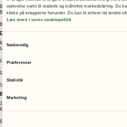
oplevelse samt til statistik og målrettet markedsføring. Du ka
Bamser
Børneplakater – smukke motiver med dyr og natur
klikke på knapperne herunder. Du kan til enhver tid ændre ell
Læs mere i vores cookiepolitik
Børnebøger
DELIKATESSE
Samtykkevalg
Kaffe fra Etiopien
Nødvendig
Gaveæsker
Chokolade
Præferencer
Dadelkonfekt
Statistik
Vanilje
BOLIGTILBEHØR
Marketing
Træfigurer
Krus & termoflasker
Emaljekrus