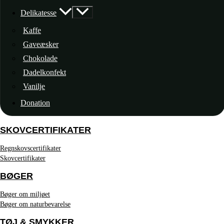
Delikatesse
Kaffe
Gaveæsker
Chokolade
Dadelkonfekt
Vanilje
Donation
SKOVCERTIFIKATER
Regnskovscertifikater
Skovcertifikater
BØGER
Bøger om miljøet
Bøger om naturbevarelse
TØJ & SMYKKER