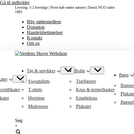
Gå til indholdet
Levering: 1-2 hverdage | Hvert køb støtter naturen | Dansk NGO siden
1983
Bliv støttemedlem
Donation
Handelsbetingelser
Kontakt
Om os
Tøj & smykker
Bolig
Børn
ater
Sweatshirts
Træfigurer
Bamse
ertifikater
T-shirts
Krus & termoflasker
Plakat
kater
Øreringe
Emaljekrus
Børneb
Muleposer
Plakater
Søg
×