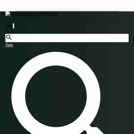
Søg
×
Søg