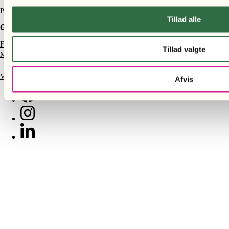
Plakater
Tillad alle
GAVEIDÉER
Fars dags gave
Tillad valgte
Mors dags gave
Velgørende gaver
Afvis