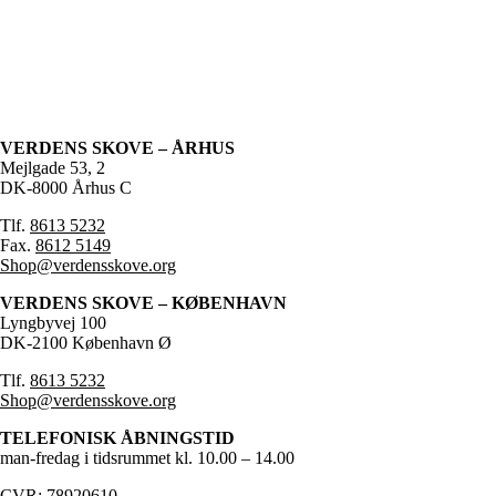
VERDENS SKOVE – ÅRHUS
Mejlgade 53, 2
DK-8000 Århus C
Tlf.
8613 5232
Fax.
8612 5149
Shop@verdensskove.org
VERDENS SKOVE – KØBENHAVN
Lyngbyvej 100
DK-2100 København Ø
Tlf.
8613 5232
Shop@verdensskove.org
TELEFONISK ÅBNINGSTID
man-fredag i tidsrummet kl. 10.00 – 14.00
CVR: 78920610