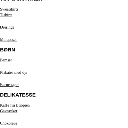
Sweatshirts
T-shirts
Øreringe
Muleposer
BØRN
Bamser
Plakater med dyr
Børnebøger
DELIKATESSE
Kaffe fra Etiopien
Gaveæsker
Chokolade