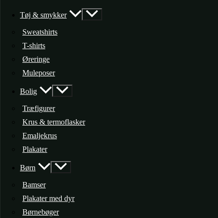
Tøj & smykker
Sweatshirts
T-shirts
Øreringe
Muleposer
Bolig
Træfigurer
Krus & termoflasker
Emaljekrus
Plakater
Børn
Bamser
Plakater med dyr
Børnebøger