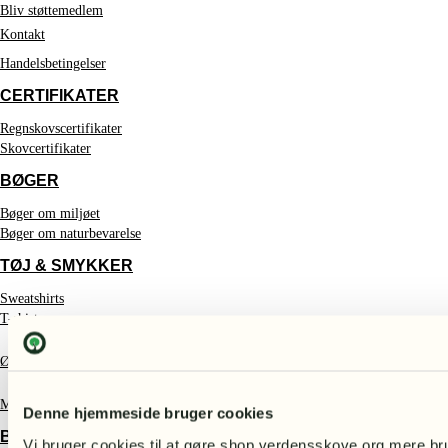
Bliv støttemedlem
Kontakt
Handelsbetingelser
CERTIFIKATER
Regnskovscertifikater
Skovcertifikater
BØGER
Bøger om miljøet
Bøger om naturbevarelse
TØJ & SMYKKER
Sweatshirts
T-shirts
Øreringe
Muleposer
Denne hjemmeside bruger cookies
BØRN
Vi bruger cookies til at gøre shop.verdensskove.org mere bru