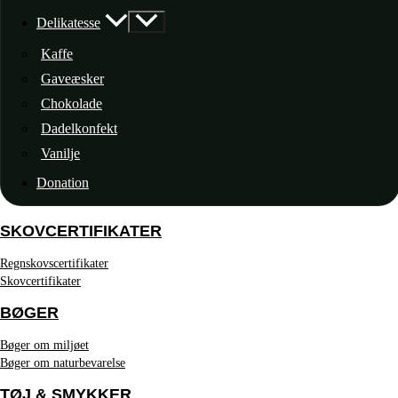
Delikatesse
Kaffe
Gaveæsker
Chokolade
Dadelkonfekt
Vanilje
Donation
SKOVCERTIFIKATER
Regnskovscertifikater
Skovcertifikater
BØGER
Bøger om miljøet
Bøger om naturbevarelse
TØJ & SMYKKER