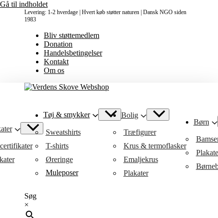
Gå til indholdet
Levering: 1-2 hverdage | Hvert køb støtter naturen | Dansk NGO siden
1983
Bliv støttemedlem
Donation
Handelsbetingelser
Kontakt
Om os
Tøj & smykker
Bolig
Børn
ater
Sweatshirts
Træfigurer
Bamse
ertifikater
T-shirts
Krus & termoflasker
Plakat
kater
Øreringe
Emaljekrus
Børneb
Muleposer
Plakater
Søg
×