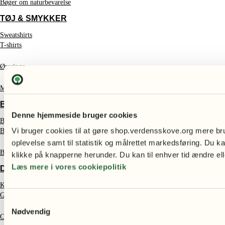
Bøger om naturbevarelse
TØJ & SMYKKER
Sweatshirts
T-shirts
Øreringe
Muleposer
BØRN
Denne hjemmeside bruger cookies
Bamser
Vi bruger cookies til at gøre shop.verdensskove.org mere bru
Børneplakater – smukke motiver med dyr og natur
oplevelse samt til statistik og målrettet markedsføring. Du ka
Børnebøger
klikke på knapperne herunder. Du kan til enhver tid ændre ell
Læs mere i vores cookiepolitik
DELIKATESSE
Kaffe fra Etiopien
Gaveæsker
Samtykkevalg
Nødvendig
Chokolade