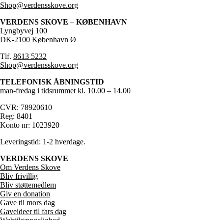
Shop@verdensskove.org
VERDENS SKOVE – KØBENHAVN
Lyngbyvej 100
DK-2100 København Ø
Tlf.
8613 5232
Shop@verdensskove.org
TELEFONISK ÅBNINGSTID
man-fredag i tidsrummet kl. 10.00 – 14.00
CVR: 78920610
Reg: 8401
Konto nr: 1023920
Leveringstid: 1-2 hverdage.
VERDENS SKOVE
Om Verdens Skove
Bliv frivillig
Bliv støttemedlem
Giv en donation
Gave til mors dag
Gaveideer til fars dag