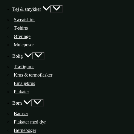
Tøj & smykker
Sweatshirts
T-shirts
Øreringe
Muleposer
Bolig
Træfigurer
Krus & termoflasker
Emaljekrus
Plakater
Børn
Bamser
Plakater med dyr
Børnebøger