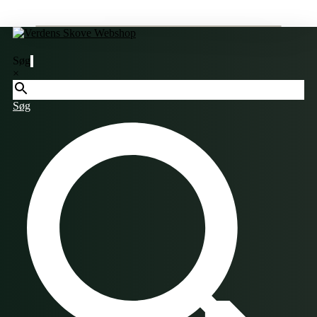
Søg
×
Søg