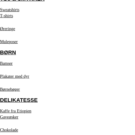
Sweatshirts
T-shirts
Øreringe
Muleposer
BØRN
Bamser
Plakater med dyr
Børnebøger
DELIKATESSE
Kaffe fra Etiopien
Gaveæsker
Chokolade