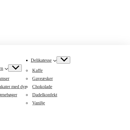
Delikatesse
rn
Kaffe
mser
Gaveæsker
akater med dyr
Chokolade
rnebøger
Dadelkonfekt
Vanilje