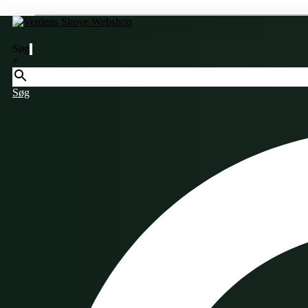
Søg
×
Søg