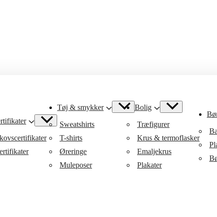
Tøj & smykker
Bolig
Bø
tifikater
Sweatshirts
Træfigurer
Ba
ovscertifikater
T-shirts
Krus & termoflasker
Pl
rtifikater
Øreringe
Emaljekrus
Bø
Muleposer
Plakater