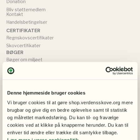
Donation
Bliv støttemedlem
Kontakt
Handelsbetingelser
CERTIFIKATER
Regnskovscertifikater
Skovcertifikater
BØGER
Bøger om miljøet
Bøger om naturbevarelse
TØJ & SMYKKER
Sweatshirts
T-shirts
Denne hjemmeside bruger cookies
Øreringe
Vi bruger cookies til at gøre shop.verdensskove.org mere 
Muleposer
brugbar og give dig en bedre oplevelse samt til statistik 
BØRN
og målrettet markedsføring. Du kan til- og fravælge 
Bamser
cookies ved at klikke på knapperne herunder. Du kan til 
Børneplakater – smukke motiver med dyr og natur
enhver tid ændre eller trække dit samtykke tilbage.
Børnebøger