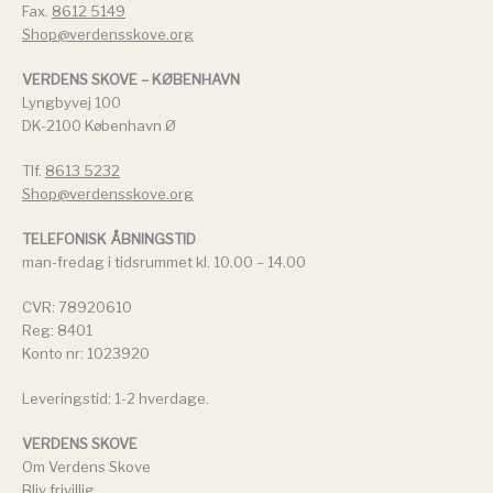
Fax.
8612 5149
Shop@verdensskove.org
VERDENS SKOVE – KØBENHAVN
Lyngbyvej 100
DK-2100 København Ø
Tlf.
8613 5232
Shop@verdensskove.org
TELEFONISK ÅBNINGSTID
man-fredag i tidsrummet kl. 10.00 – 14.00
CVR: 78920610
Reg: 8401
Konto nr: 1023920
Leveringstid: 1-2 hverdage.
VERDENS SKOVE
Om Verdens Skove
Bliv frivillig