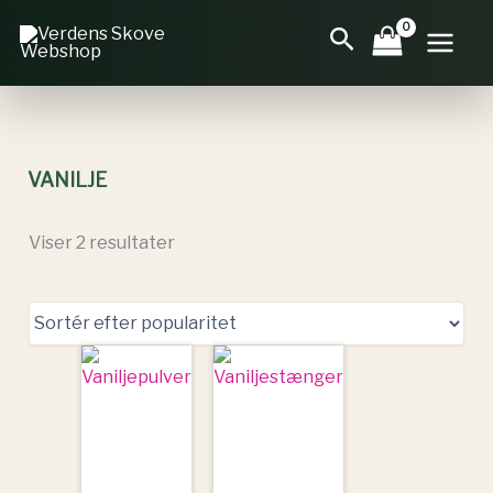
Gå
Sorteret
Søg
til
efter
indholdet
popularitet
VANILJE
Viser 2 resultater