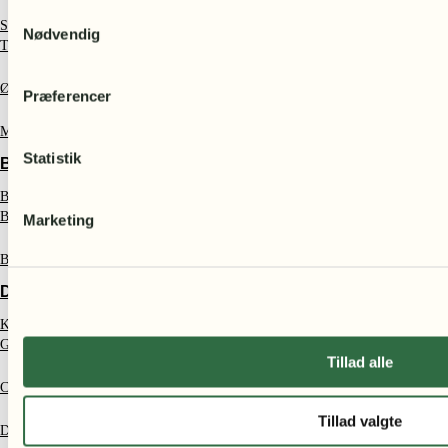
Samtykkevalg
Sweatshirts
Nødvendig
T-shirts
Øreringe
Præferencer
Muleposer
Statistik
BØRN
Bamser
Børneplakater – smukke motiver med dyr og natur
Marketing
Børnebøger
DELIKATESSE
Kaffe fra Etiopien
Gaveæsker
Tillad alle
Chokolade
Tillad valgte
Dadelkonfekt