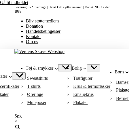
Gå til indholdet
Levering: 1-2 hverdage | Hvert køb støtter naturen | Dansk NGO siden
1983
Bliv støttemedlem
Donation
Handelsbetingelser
Kontakt
Om os
Tøj & smykker
Bolig
Børn
ater
Sweatshirts
Træfigurer
Bamse
ertifikater
T-shirts
Krus & termoflasker
Plakat
kater
Øreringe
Emaljekrus
Børneb
Muleposer
Plakater
Søg
×