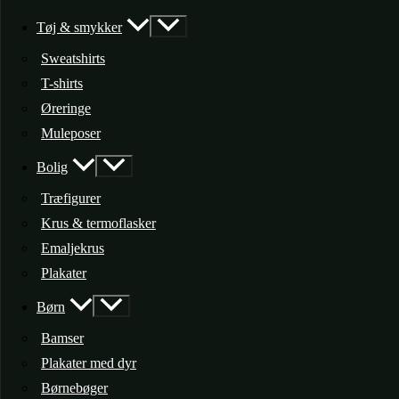
Tøj & smykker
Sweatshirts
T-shirts
Øreringe
Muleposer
Bolig
Træfigurer
Krus & termoflasker
Emaljekrus
Plakater
Børn
Bamser
Plakater med dyr
Børnebøger