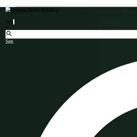
Søg
×
Søg