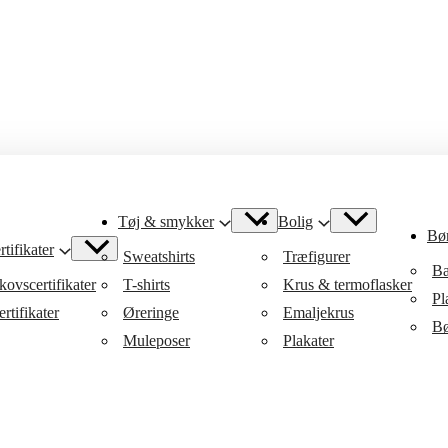
Tøj & smykker
Bolig
Bø
tifikater
Sweatshirts
Træfigurer
Ba
ovscertifikater
T-shirts
Krus & termoflasker
Pl
rtifikater
Øreringe
Emaljekrus
Bø
Muleposer
Plakater