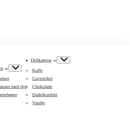
Delikatesse
rn
Kaffe
mser
Gaveæsker
akater med dyr
Chokolade
rnebøger
Dadelkonfekt
Vanilje