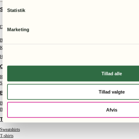
STØT SKOVENE
Statistik
Donation
Marketing
Bliv støttemedlem
Kontakt
Handelsbetingelser
CERTIFIKATER
Tillad alle
Regnskovscertifikater
Skovcertifikater
Tillad valgte
BØGER
Bøger om miljøet
Bøger om naturbevarelse
Afvis
TØJ & SMYKKER
Sweatshirts
T-shirts