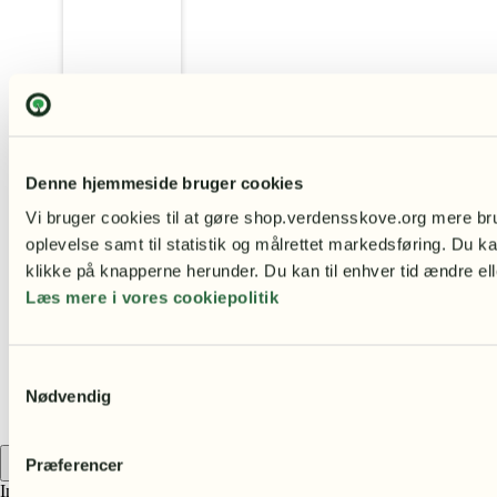
Denne hjemmeside bruger cookies
Vi bruger cookies til at gøre shop.verdensskove.org mere bru
oplevelse samt til statistik og målrettet markedsføring. Du ka
klikke på knapperne herunder. Du kan til enhver tid ændre ell
Læs mere i vores cookiepolitik
Stor tapir i træ
650,00
kr.
Samtykkevalg
Nødvendig
Præferencer
Indkøbskurv