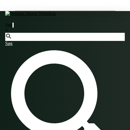
Søg
×
Søg