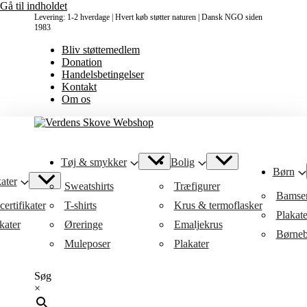
Gå til indholdet
Levering: 1-2 hverdage | Hvert køb støtter naturen | Dansk NGO siden
1983
Bliv støttemedlem
Donation
Handelsbetingelser
Kontakt
Om os
Tøj & smykker
Bolig
Børn
ater
Sweatshirts
Træfigurer
Bamse
ertifikater
T-shirts
Krus & termoflasker
Plakat
kater
Øreringe
Emaljekrus
Børneb
Muleposer
Plakater
Søg
×