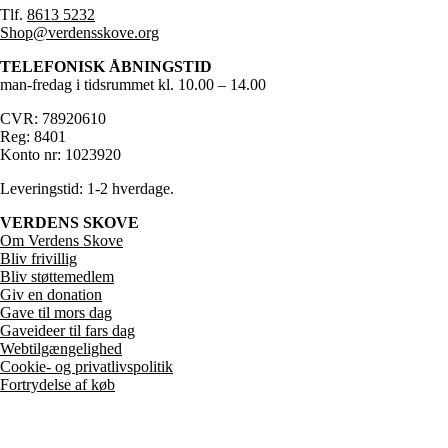
Tlf.
8613 5232
Shop@verdensskove.org
TELEFONISK ÅBNINGSTID
man-fredag i tidsrummet kl. 10.00 – 14.00
CVR: 78920610
Reg: 8401
Konto nr: 1023920
Leveringstid: 1-2 hverdage.
VERDENS SKOVE
Om Verdens Skove
Bliv frivillig
Bliv støttemedlem
Giv en donation
Gave til mors dag
Gaveideer til fars dag
Webtilgængelighed
Cookie- og privatlivspolitik
Fortrydelse af køb