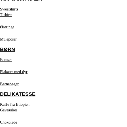
Sweatshirts
T-shirts
Øreringe
Muleposer
BØRN
Bamser
Plakater med dyr
Børnebøger
DELIKATESSE
Kaffe fra Etiopien
Gaveæsker
Chokolade