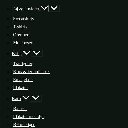
Tøj & smykker
Sweatshirts
T-shirts
Øreringe
Muleposer
Bolig
Træfigurer
Krus & termoflasker
Emaljekrus
Plakater
Børn
Bamser
Plakater med dyr
Børnebøger