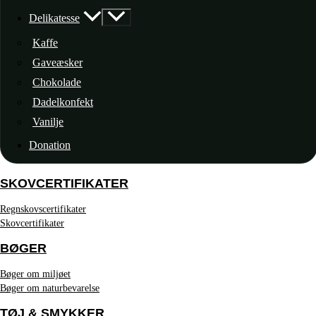
Delikatesse
Kaffe
Gaveæsker
Chokolade
Dadelkonfekt
Vanilje
Donation
SKOVCERTIFIKATER
Regnskovscertifikater
Skovcertifikater
BØGER
Bøger om miljøet
Bøger om naturbevarelse
TØJ & SMYKKER