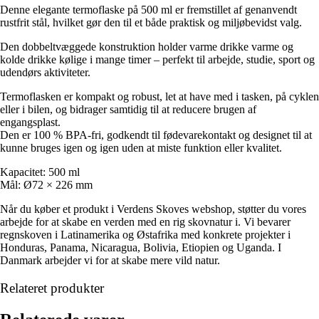
Denne elegante termoflaske på 500 ml er fremstillet af genanvendt
rustfrit stål, hvilket gør den til et både praktisk og miljøbevidst valg.
Den dobbeltvæggede konstruktion holder varme drikke varme og
kolde drikke kølige i mange timer – perfekt til arbejde, studie, sport og
udendørs aktiviteter.
Termoflasken er kompakt og robust, let at have med i tasken, på cyklen
eller i bilen, og bidrager samtidig til at reducere brugen af
engangsplast.
Den er 100 % BPA-fri, godkendt til fødevarekontakt og designet til at
kunne bruges igen og igen uden at miste funktion eller kvalitet.
Kapacitet: 500 ml
Mål: Ø72 × 226 mm
Når du køber et produkt i Verdens Skoves webshop, støtter du vores
arbejde for at skabe en verden med en rig skovnatur i. Vi bevarer
regnskoven i Latinamerika og Østafrika med konkrete projekter i
Honduras, Panama, Nicaragua, Bolivia, Etiopien og Uganda. I
Danmark arbejder vi for at skabe mere vild natur.
Relateret produkter