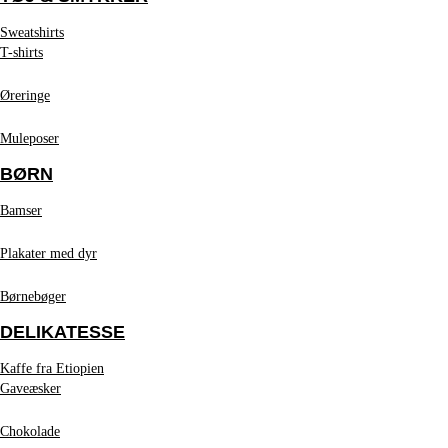
Sweatshirts
T-shirts
Øreringe
Muleposer
BØRN
Bamser
Plakater med dyr
Børnebøger
DELIKATESSE
Kaffe fra Etiopien
Gaveæsker
Chokolade