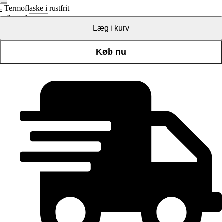
-
Termoflaske i rustfrit
stål antal
+
Læg i kurv
Køb nu