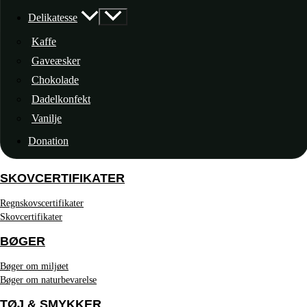
Delikatesse
Kaffe
Gaveæsker
Chokolade
Dadelkonfekt
Vanilje
Donation
SKOVCERTIFIKATER
Regnskovscertifikater
Skovcertifikater
BØGER
Bøger om miljøet
Bøger om naturbevarelse
TØJ & SMYKKER