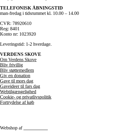
TELEFONISK ÅBNINGSTID
man-fredag i tidsrummet kl. 10.00 – 14.00
CVR: 78920610
Reg: 8401
Konto nr: 1023920
Leveringstid: 1-2 hverdage.
VERDENS SKOVE
Om Verdens Skove
Bliv frivillig
Bliv støttemedlem
Giv en donation
Gave til mors dag
Gaveideer til fars dag
Webtilgængelighed
Cookie- og privatlivspolitik
Fortrydelse af køb
Webshop af
Berthu & Co