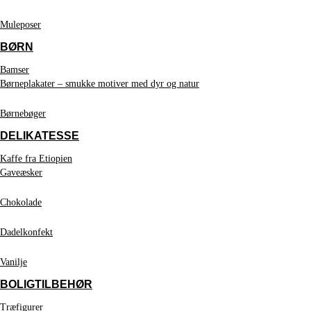
Muleposer
BØRN
Bamser
Børneplakater – smukke motiver med dyr og natur
Børnebøger
DELIKATESSE
Kaffe fra Etiopien
Gaveæsker
Chokolade
Dadelkonfekt
Vanilje
BOLIGTILBEHØR
Træfigurer