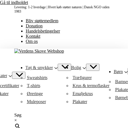
Gå til indholdet
Levering: 1-2 hverdage | Hvert køb støtter naturen | Dansk NGO siden
1983
Bliv støttemedlem
Donation
Handelsbetingelser
Kontakt
Om os
Tøj & smykker
Bolig
Børn
ater
Sweatshirts
Træfigurer
Bamse
ertifikater
T-shirts
Krus & termoflasker
Plakat
kater
Øreringe
Emaljekrus
Børneb
Muleposer
Plakater
Søg
×