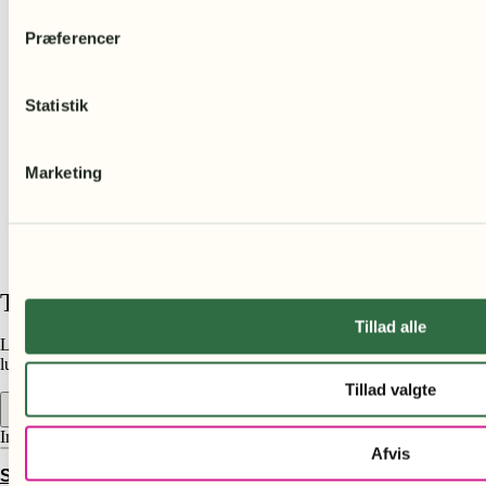
Præferencer
Statistik
Marketing
Tilføj din overskrift her
Tillad alle
Lorem ipsum dolor sit amet, consectetur adipiscing elit. Ut elit tellus,
luctus nec ullamcorper mattis, pulvinar dapibus leo.
Tillad valgte
Indkøbskurv
Afvis
STØT SKOVENE