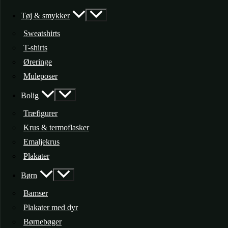
Tøj & smykker
Sweatshirts
T-shirts
Øreringe
Muleposer
Bolig
Træfigurer
Krus & termoflasker
Emaljekrus
Plakater
Børn
Bamser
Plakater med dyr
Børnebøger