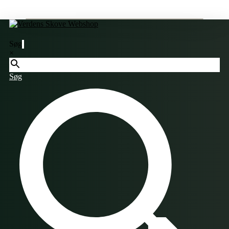
Søg
×
Søg