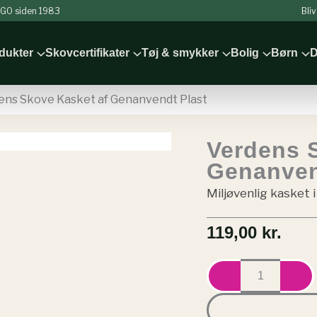
 NGO siden 1983
Bli
odukter
Skovcertifikater
Tøj & smykker
Bolig
Børn
D
ens Skove Kasket af Genanvendt Plast
Verdens 
Genanven
Miljøvenlig kasket
119,00
kr.
Verdens
Skove
Kasket
af
Genanvendt