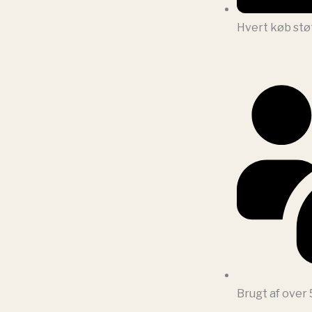
Hvert køb stø
Brugt af over