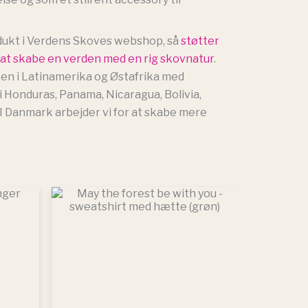
dukt i Verdens Skoves webshop, så
støtter
r at skabe en verden med en rig skovnatur
.
en i Latinamerika og Østafrika med
 Honduras, Panama, Nicaragua, Bolivia,
I Danmark arbejder vi for at skabe mere
Dette
vare
har
flere
varianter.
Mulighederne
kan