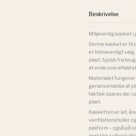
Beskrivelse
Miljøvenlig kasket 
Denne kasket er til 
et klimavenligt valg
plast, typisk fra brug
at ende som affald e
Materialet fungerer
genanvendelse af pl
faktisk spares der c
plast.
Kasketten er let, ån
ventilationshuller o
pasform – også på v
praktisk solbeskytte