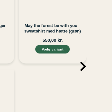
vælges
på
varesiden
ger
May the forest be with you –
sweatshirt med hætte (grøn)
550,00
kr.
Vælg variant