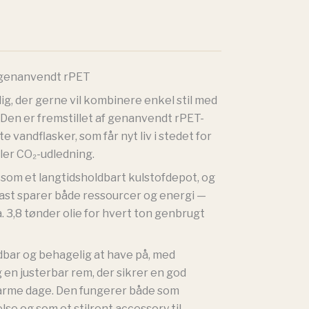
i genanvendt rPET
dig, der gerne vil kombinere enkel stil med
. Den er fremstillet af genanvendt rPET-
te vandflasker, som får nyt liv i stedet for
ller CO₂-udledning.
 som et langtidsholdbart kulstofdepot, og
ast sparer både ressourcer og energi —
a. 3,8 tønder olie for hvert ton genbrugt
dbar og behagelig at have på, med
g en justerbar rem, der sikrer en god
arme dage. Den fungerer både som
lse og som et stilrent accessory til