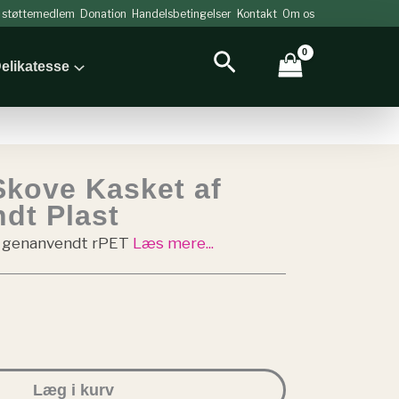
v støttemedlem
Donation
Handelsbetingelser
Kontakt
Om os
Søg
elikatesse
Skove Kasket af
dt Plast
 i genanvendt rPET
Læs mere...
Læg i kurv