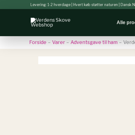
Gå
Levering: 1-2 hverdage | Hvert køb støtter naturen | Dansk
til
indholdet
Alle pr
Forside
Varer
Adventsgave til ham
Verd