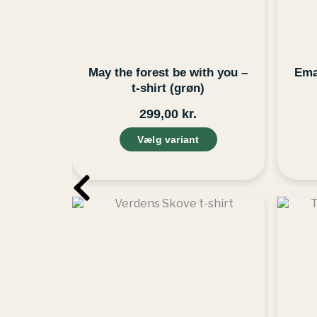
vælges
på
varesiden
May the forest be with you –
Ema
t-shirt (grøn)
299,00
kr.
Vælg variant
Dette
vare
har
flere
varianter.
Mulighederne
kan