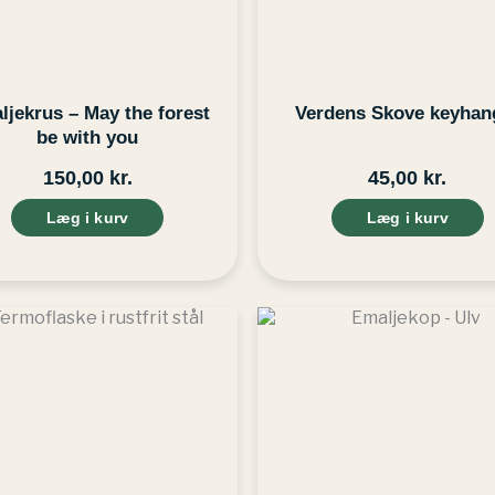
ljekrus – May the forest
Verdens Skove keyhan
be with you
150,00
kr.
45,00
kr.
Læg i kurv
Læg i kurv