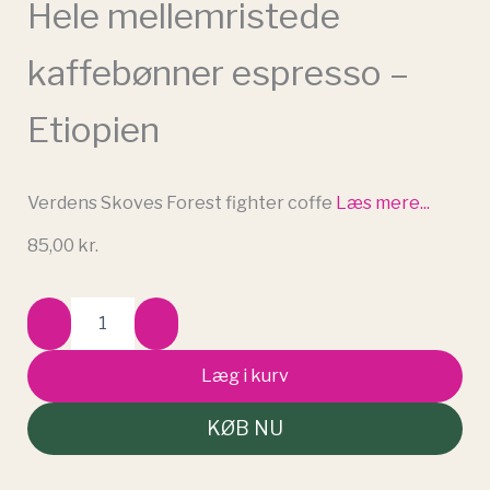
Hele mellemristede
kaffebønner espresso –
Etiopien
Verdens Skoves Forest fighter coffe
Læs mere...
85,00
kr.
Hele
mellemristede
kaffebønner
espresso
Læg i kurv
-
Etiopien
KØB NU
antal