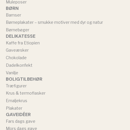
Muleposer
BØRN
Bamser
Børneplakater – smukke motiver med dyr og natur
Børnebøger
DELIKATESSE
Kaffe fra Etiopien
Gaveæsker
Chokolade
Dadelkonfekt
Vanilje
BOLIGTILBEHØR
Træfigurer
Krus & termoflasker
Emaljekrus
Plakater
GAVEIDÉER
Fars dags gave
Mors dags gave