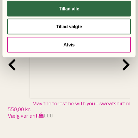
Relateret produkter
Dette
Tillad alle
vare
har
Tillad valgte
flere
varianter.
Afvis
Mulighederne
kan
vælges
på
varesiden
May the forest be with you – sweatshirt med 
550,00
kr.
Vælg variant