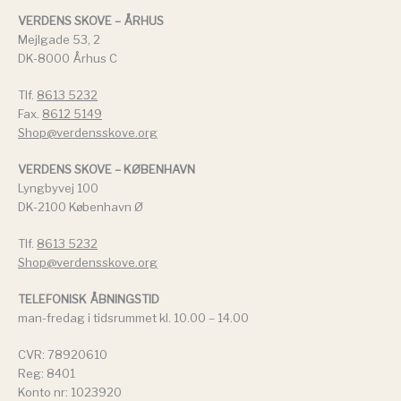
VERDENS SKOVE – ÅRHUS
Mejlgade 53, 2
DK-8000 Århus C
Tlf.
8613 5232
Fax.
8612 5149
Shop@verdensskove.org
VERDENS SKOVE – KØBENHAVN
Lyngbyvej 100
DK-2100 København Ø
Tlf.
8613 5232
Shop@verdensskove.org
TELEFONISK ÅBNINGSTID
man-fredag i tidsrummet kl. 10.00 – 14.00
CVR: 78920610
Reg: 8401
Konto nr: 1023920