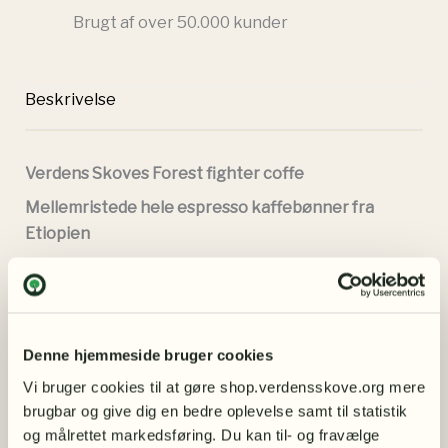
Brugt af over 50.000 kunder
Beskrivelse
Verdens Skoves Forest fighter coffe
Mellemristede hele espresso kaffebønner fra
Etiopien
En velafbalanceret økologisk kaffe med frugtig
syrlighed, og med et strejf af mørke bær. Smagen er
lidt kraftigere end den anden variant.
Skyggedyrket kaffe der er dyrket i økologisk
Denne hjemmeside bruger cookies
skovlandbrug, der er finansieret af midler fra
Vi bruger cookies til at gøre shop.verdensskove.org mere 
Verdens Skove.
brugbar og give dig en bedre oplevelse samt til statistik 
og målrettet markedsføring. Du kan til- og fravælge 
Vores medarbejder siger om projektet: “Bønderne