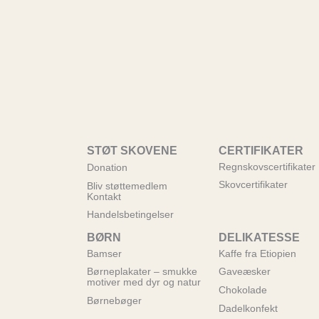
STØT SKOVENE
CERTIFIKATER
Regnskovscertifikater
Donation
Skovcertifikater
Bliv støttemedlem
Kontakt
Handelsbetingelser
BØRN
DELIKATESSE
Bamser
Kaffe fra Etiopien
Børneplakater – smukke
Gaveæsker
motiver med dyr og natur
Chokolade
Børnebøger
Dadelkonfekt