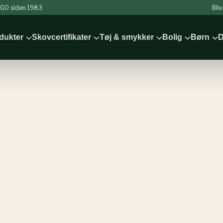
 NGO siden 1983
Bli
odukter
Skovcertifikater
Tøj & smykker
Bolig
Børn
D