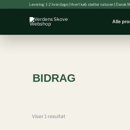
Gå
Levering: 1-2 hverdage | Hvert køb støtter naturen | Dansk
til
indholdet
Alle pr
BIDRAG
Viser 1 resultat