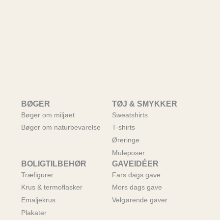
BØGER
TØJ & SMYKKER
Bøger om miljøet
Sweatshirts
Bøger om naturbevarelse
T-shirts
Øreringe
Muleposer
BOLIGTILBEHØR
GAVEIDÉER
Træfigurer
Fars dags gave
Krus & termoflasker
Mors dags gave
Emaljekrus
Velgørende gaver
Plakater