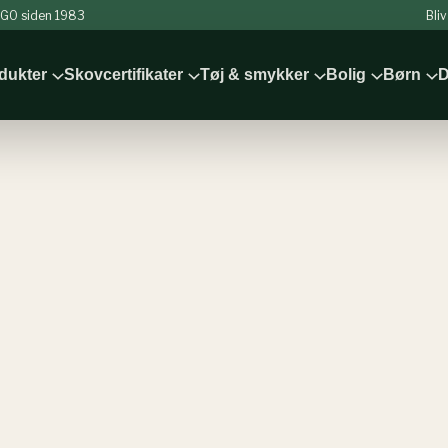
 NGO siden 1983
Bli
odukter
Skovcertifikater
Tøj & smykker
Bolig
Børn
D