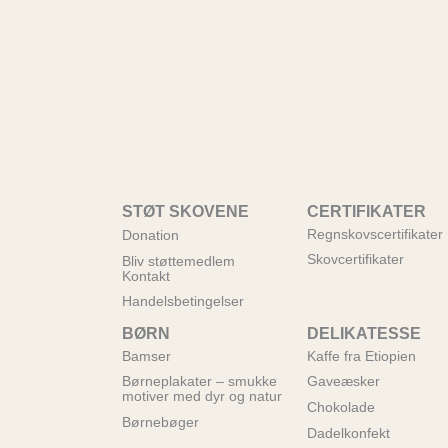
STØT SKOVENE
CERTIFIKATER
Regnskovscertifikater
Donation
Skovcertifikater
Bliv støttemedlem
Kontakt
Handelsbetingelser
BØRN
DELIKATESSE
Bamser
Kaffe fra Etiopien
Børneplakater – smukke
Gaveæsker
motiver med dyr og natur
Chokolade
Børnebøger
Dadelkonfekt