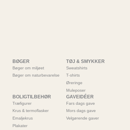
BØGER
TØJ & SMYKKER
Bøger om miljøet
Sweatshirts
Bøger om naturbevarelse
T-shirts
Øreringe
Muleposer
BOLIGTILBEHØR
GAVEIDÉER
Træfigurer
Fars dags gave
Krus & termoflasker
Mors dags gave
Emaljekrus
Velgørende gaver
Plakater