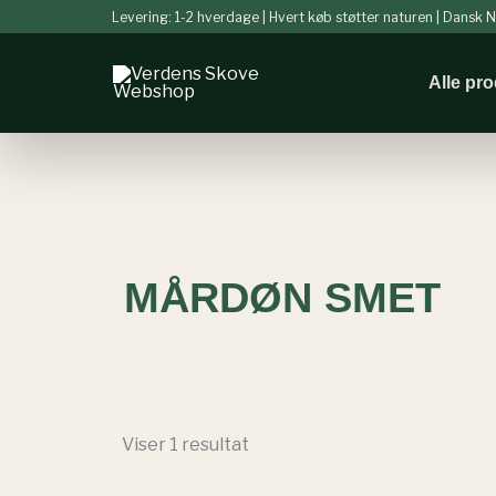
Gå
Levering: 1-2 hverdage | Hvert køb støtter naturen | Dansk
til
indholdet
Alle pr
MÅRDØN SMET
Viser 1 resultat