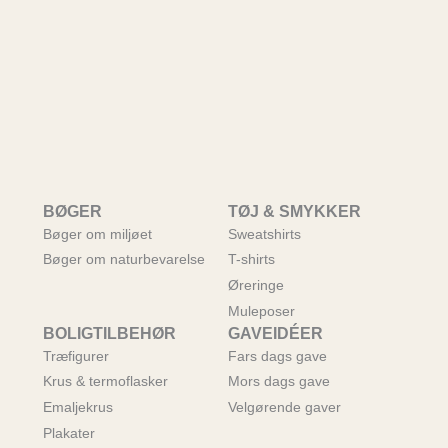
BØGER
TØJ & SMYKKER
Bøger om miljøet
Sweatshirts
Bøger om naturbevarelse
T-shirts
Øreringe
Muleposer
BOLIGTILBEHØR
GAVEIDÉER
Træfigurer
Fars dags gave
Krus & termoflasker
Mors dags gave
Emaljekrus
Velgørende gaver
Plakater