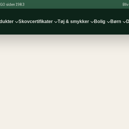
 NGO siden 1983
Bli
odukter
Skovcertifikater
Tøj & smykker
Bolig
Børn
D