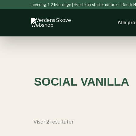
Sorteret
Gå
Levering: 1-2 hverdage | Hvert køb støtter naturen | Dansk
efter
til
popularitet
indholdet
Alle pr
SOCIAL VANILLA
Viser 2 resultater