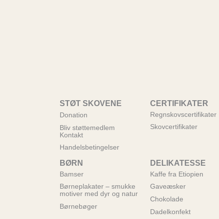
STØT SKOVENE
CERTIFIKATER
Regnskovscertifikater
Donation
Skovcertifikater
Bliv støttemedlem
Kontakt
Handelsbetingelser
BØRN
DELIKATESSE
Bamser
Kaffe fra Etiopien
Børneplakater – smukke
Gaveæsker
motiver med dyr og natur
Chokolade
Børnebøger
Dadelkonfekt