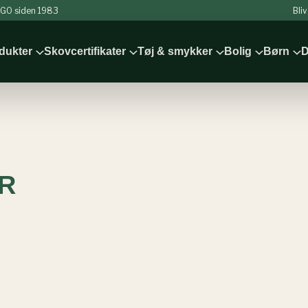
 NGO siden 1983
Bli
odukter
Skovcertifikater
Tøj & smykker
Bolig
Børn
D
ER