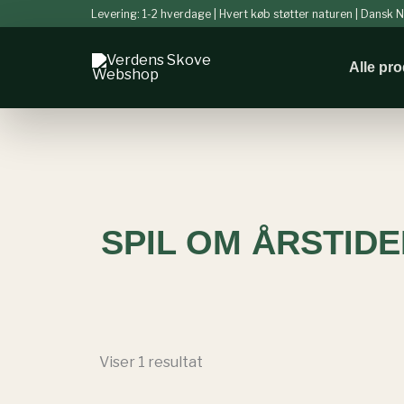
Gå
Levering: 1-2 hverdage | Hvert køb støtter naturen | Dansk
til
indholdet
Alle pr
SPIL OM ÅRSTID
Viser 1 resultat