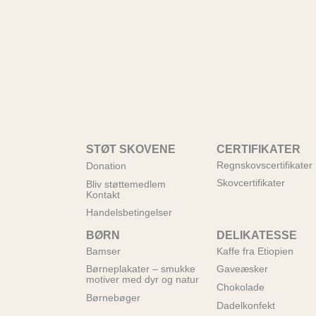
STØT SKOVENE
CERTIFIKATER
Regnskovscertifikater
Donation
Skovcertifikater
Bliv støttemedlem
Kontakt
Handelsbetingelser
BØRN
DELIKATESSE
Bamser
Kaffe fra Etiopien
Børneplakater – smukke
Gaveæsker
motiver med dyr og natur
Chokolade
Børnebøger
Dadelkonfekt