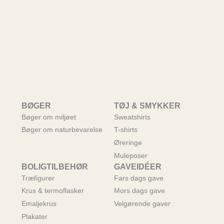
BØGER
TØJ & SMYKKER
Bøger om miljøet
Sweatshirts
Bøger om naturbevarelse
T-shirts
Øreringe
Muleposer
BOLIGTILBEHØR
GAVEIDÉER
Træfigurer
Fars dags gave
Krus & termoflasker
Mors dags gave
Emaljekrus
Velgørende gaver
Plakater