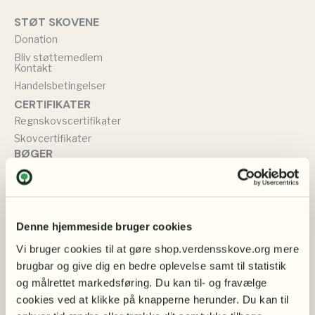
STØT SKOVENE
Donation
Bliv støttemedlem
Kontakt
Handelsbetingelser
CERTIFIKATER
Regnskovscertifikater
Skovcertifikater
BØGER
Bøger om miljøet
Bøger om naturbevarelse
TØJ & SMYKKER
Sweatshirts
Denne hjemmeside bruger cookies
T-shirts
Vi bruger cookies til at gøre shop.verdensskove.org mere 
Øreringe
brugbar og give dig en bedre oplevelse samt til statistik 
Muleposer
og målrettet markedsføring. Du kan til- og fravælge 
BØRN
cookies ved at klikke på knapperne herunder. Du kan til 
Bamser