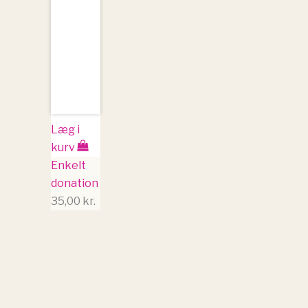
Læg i
kurv
Enkelt
donation
35,00
kr.