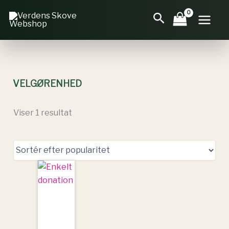
Gå
Søg
til
indholdet
VELGØRENHED
Viser 1 resultat