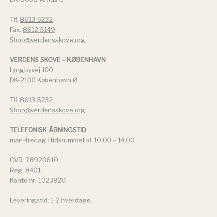
Tlf.
8613 5232
Fax.
8612 5149
Shop@verdensskove.org
VERDENS SKOVE – KØBENHAVN
Lyngbyvej 100
DK-2100 København Ø
Tlf.
8613 5232
Shop@verdensskove.org
TELEFONISK ÅBNINGSTID
man-fredag i tidsrummet kl. 10.00 – 14.00
CVR: 78920610
Reg: 8401
Konto nr: 1023920
Leveringstid: 1-2 hverdage.