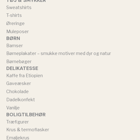
TØJ & SMYKKER
Sweatshirts
T-shirts
Øreringe
Muleposer
BØRN
Bamser
Børneplakater – smukke motiver med dyr og natur
Børnebøger
DELIKATESSE
Kaffe fra Etiopien
Gaveæsker
Chokolade
Dadelkonfekt
Vanilje
BOLIGTILBEHØR
Træfigurer
Krus & termoflasker
Emaljekrus