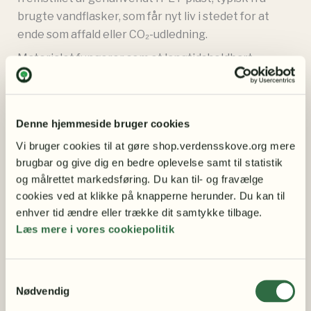
brugte vandflasker, som får nyt liv i stedet for at
ende som affald eller CO₂-udledning.
Materialet fungerer som et langtidsholdbart
kulstofdepot, og genanvendelse af plast sparer
både ressourcer og energi — faktisk spares der ca.
3,8 tønder olie for hvert ton genbrugt plast.
Denne hjemmeside bruger cookies
Kasketten er let, åndbar og behagelig at have på,
Vi bruger cookies til at gøre shop.verdensskove.org mere 
med ventilationshuller og en justerbar rem, der
brugbar og give dig en bedre oplevelse samt til statistik 
sikrer en god pasform – også på varme dage. Den
og målrettet markedsføring. Du kan til- og fravælge 
fungerer både som praktisk solbeskyttelse og som
cookies ved at klikke på knapperne herunder. Du kan til 
et stilrent accessory til hverdagen.
enhver tid ændre eller trække dit samtykke tilbage.
Læs mere i vores cookiepolitik
Når du køber et produkt i Verdens Skoves webshop,
så
støtter du vores arbejde for at skabe en verden
med en rig skovnatur
. Vi bevarer regnskoven i
Samtykkevalg
Latinamerika og Østafrika med konkrete projekter
Nødvendig
i Honduras, Panama, Nicaragua, Bolivia, Etiopien og