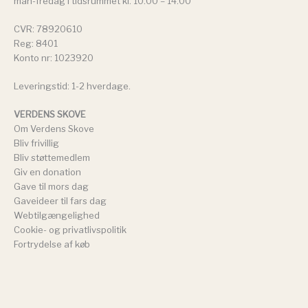
man-fredag i tidsrummet kl. 10.00 – 14.00
CVR: 78920610
Reg: 8401
Konto nr: 1023920
Leveringstid: 1-2 hverdage.
VERDENS SKOVE
Om Verdens Skove
Bliv frivillig
Bliv støttemedlem
Giv en donation
Gave til mors dag
Gaveideer til fars dag
Webtilgængelighed
Cookie- og privatlivspolitik
Fortrydelse af køb