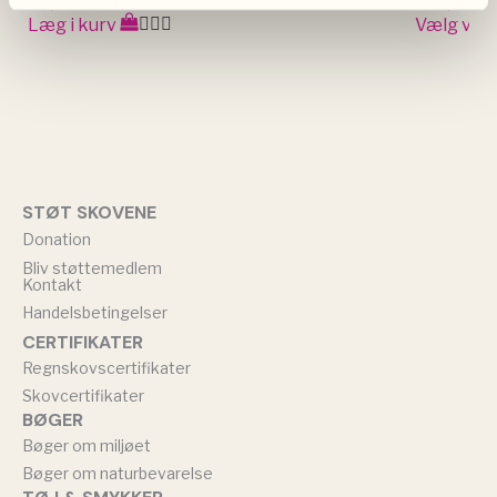
45,00
kr.
550,00
kr
Læg i kurv
Vælg var
STØT SKOVENE
Donation
Bliv støttemedlem
Kontakt
Handelsbetingelser
CERTIFIKATER
Regnskovscertifikater
Skovcertifikater
BØGER
Bøger om miljøet
Bøger om naturbevarelse