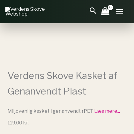
Gå
Søg
til
indholdet
Verdens Skove Kasket af
Genanvendt Plast
Miljøvenlig kasket i genanvendt rPET
Læs mere...
119,00
kr.