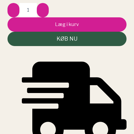
Verdens
Skove
Kasket
af
Læg i kurv
Genanvendt
Plast
KØB NU
antal