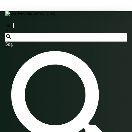
Søg
×
Søg