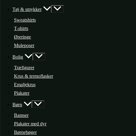
Tøj & smykker
Sweatshirts
T-shirts
Øreringe
Muleposer
Bolig
Træfigurer
Krus & termoflasker
Emaljekrus
Plakater
Børn
Bamser
Plakater med dyr
Børnebøger