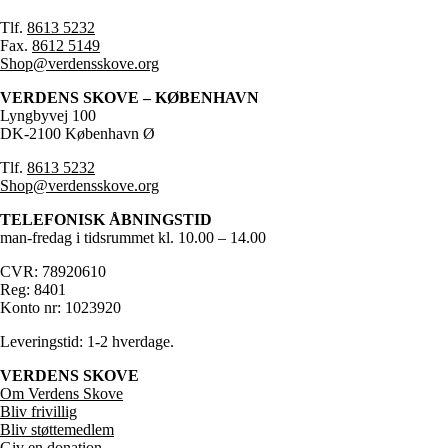
Tlf.
8613 5232
Fax.
8612 5149
Shop@verdensskove.org
VERDENS SKOVE – KØBENHAVN
Lyngbyvej 100
DK-2100 København Ø
Tlf.
8613 5232
Shop@verdensskove.org
TELEFONISK ÅBNINGSTID
man-fredag i tidsrummet kl. 10.00 – 14.00
CVR: 78920610
Reg: 8401
Konto nr: 1023920
Leveringstid: 1-2 hverdage.
VERDENS SKOVE
Om Verdens Skove
Bliv frivillig
Bliv støttemedlem
Giv en donation