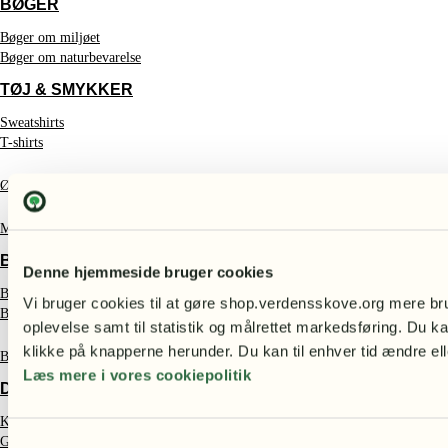
BØGER
Bøger om miljøet
Bøger om naturbevarelse
TØJ & SMYKKER
Sweatshirts
T-shirts
Øreringe
Muleposer
BØRN
Denne hjemmeside bruger cookies
Bamser
Vi bruger cookies til at gøre shop.verdensskove.org mere bru
Børneplakater – smukke motiver med dyr og natur
oplevelse samt til statistik og målrettet markedsføring. Du ka
klikke på knapperne herunder. Du kan til enhver tid ændre ell
Børnebøger
Læs mere i vores cookiepolitik
DELIKATESSE
Kaffe fra Etiopien
Gaveæsker
Samtykkevalg