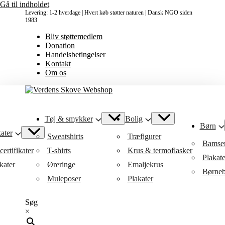
Gå til indholdet
Levering: 1-2 hverdage | Hvert køb støtter naturen | Dansk NGO siden
1983
Bliv støttemedlem
Donation
Handelsbetingelser
Kontakt
Om os
Tøj & smykker
Bolig
Børn
ater
Sweatshirts
Træfigurer
Bamse
ertifikater
T-shirts
Krus & termoflasker
Plakat
kater
Øreringe
Emaljekrus
Børneb
Muleposer
Plakater
Søg
×