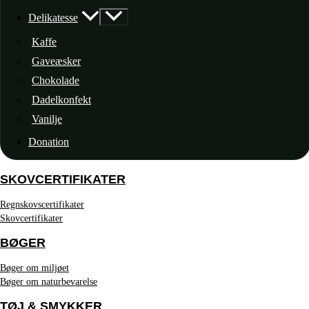
Delikatesse
Kaffe
Gaveæsker
Chokolade
Dadelkonfekt
Vanilje
Donation
SKOVCERTIFIKATER
Regnskovscertifikater
Skovcertifikater
BØGER
Bøger om miljøet
Bøger om naturbevarelse
TØJ & SMYKKER