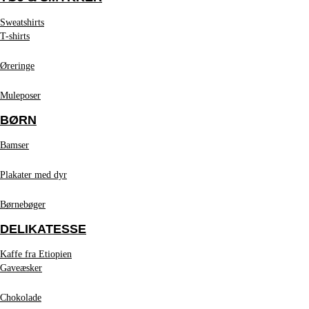
Sweatshirts
T-shirts
Øreringe
Muleposer
BØRN
Bamser
Plakater med dyr
Børnebøger
DELIKATESSE
Kaffe fra Etiopien
Gaveæsker
Chokolade