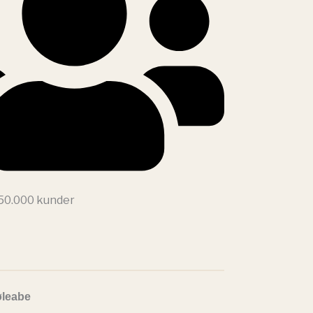
 50.000 kunder
øleabe