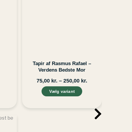
har
250,00 kr.
flere
varianter.
Mulighederne
kan
vælges
på
varesiden
Tapir af Rasmus Rafael –
Verdens Bedste Mor
75,00
kr.
–
250,00
kr.
Vælg variant