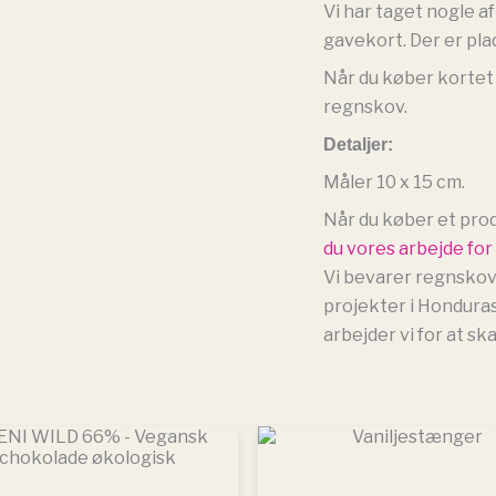
Vi har taget nogle a
gavekort. Der er plads
Når du køber kortet
regnskov.
Detaljer:
Måler 10 x 15 cm.
Når du køber et pro
du vores arbejde for
Vi bevarer regnsko
projekter i Honduras
arbejder vi for at sk