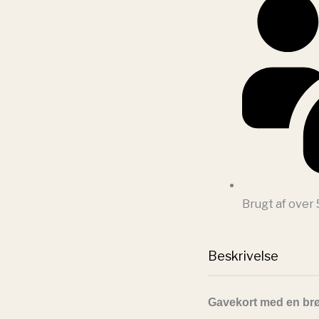
Brugt af over
Beskrivelse
Gavekort med en br