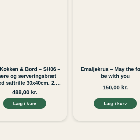
 Køkken & Bord – SH06 –
Emaljekrus – May the fo
ære og serveringsbræt
be with you
d saftrille 30x40cm. 2.
150,00
kr.
sortering
488,00
kr.
Læg i kurv
Læg i kurv