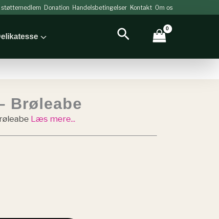
v støttemedlem
Donation
Handelsbetingelser
Kontakt
Om os
Søg
elikatesse
– Brøleabe
røleabe
Læs mere...