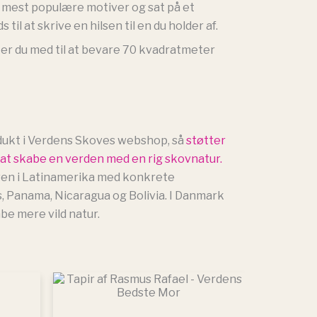
f mest populære motiver og sat på et
 til at skrive en hilsen til en du holder af.
 er du med til at bevare 70 kvadratmeter
dukt i Verdens Skoves webshop, så
støtter
 at skabe en verden med en rig skovnatur.
ven i Latinamerika med konkrete
, Panama, Nicaragua og Bolivia. I Danmark
abe mere vild natur.
Prisinterval:
Dette
75,00 kr.
vare
til