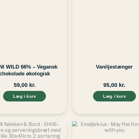
NI WILD 66% – Vegansk
Vaniljestænger
chokolade økologisk
59,00
kr.
95,00
kr.
Læg i kurv
Læg i kurv