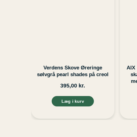
Verdens Skove Øreringe
AIX
sølvgrå pearl shades på creol
sk
me
395,00
kr.
Læg i kurv