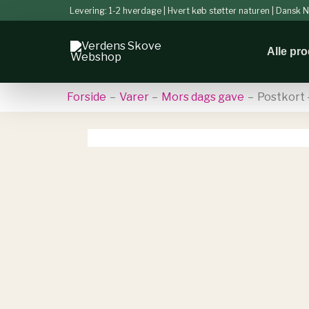
Gå
Levering: 1-2 hverdage | Hvert køb støtter naturen | Dansk
til
indholdet
Alle pr
Forside
Varer
Mors dags gave
Postkort 