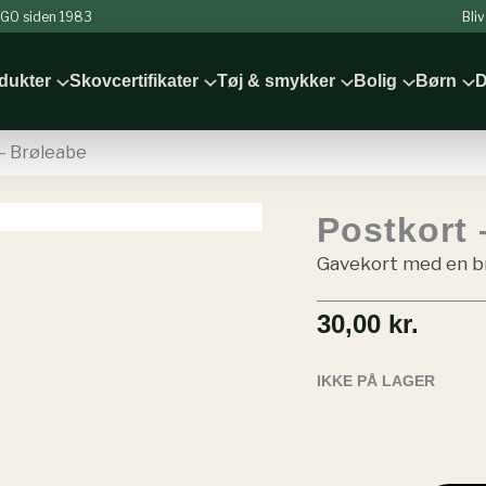
 NGO siden 1983
Bli
odukter
Skovcertifikater
Tøj & smykker
Bolig
Børn
D
– Brøleabe
Postkort 
Gavekort med en b
30,00
kr.
IKKE PÅ LAGER