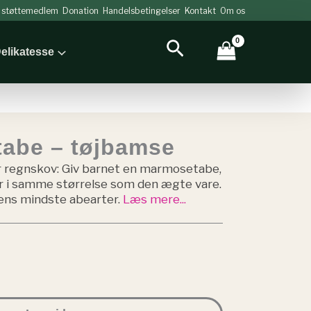
v støttemedlem
Donation
Handelsbetingelser
Kontakt
Om os
Søg
elikatesse
abe – tøjbamse
der regnskov: Giv barnet en marmosetabe,
er i samme størrelse som den ægte vare.
dens mindste abearter.
Læs mere...