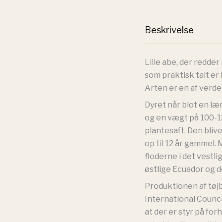
Beskrivelse
Lille abe, der redde
som praktisk talt er
Arten er en af verd
Dyret når blot en l
og en vægt på 100-12
plantesaft. Den bliv
op til 12 år gammel
floderne i det vestli
østlige Ecuador og d
Produktionen af tøj
International Council
at der er styr på for