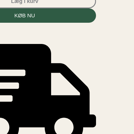
Læg i kurv
KØB NU