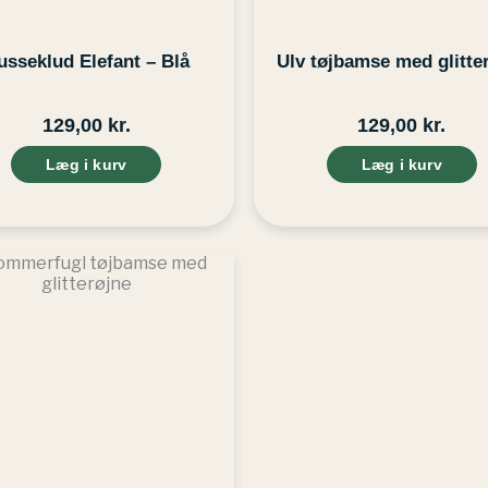
usseklud Elefant – Blå
Ulv tøjbamse med glitte
129,00
kr.
129,00
kr.
Læg i kurv
Læg i kurv