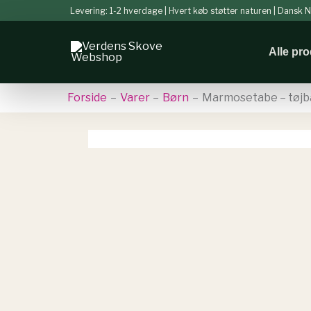
Gå
Levering: 1-2 hverdage | Hvert køb støtter naturen | Dansk
til
indholdet
Alle pr
Forside
Varer
Børn
Marmosetabe – tøj