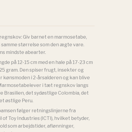
r regnskov: Giv barnet en marmosetabe,
 i samme størrelse som den ægte vare.
ens mindste abearter.
ængde på 12-15 cm med en hale på 17-23 cm
5 gram. Den spiser frugt, insekter og
er kønsmoden i 2-årsalderen og kan blive
. Marmosetabelever i tæt regnskov langs
ge Brasilien, det sydøstlige Colombia, det
et østlige Peru.
bamsen følger retningslinjerne fra
 of Toy Industries (ICTI), hvilket betyder,
hold som arbejdstider, aflønninger,