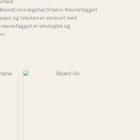
erhed.
kendt som legetøj til børn. Navnetagget
spapir og teksten er skrevet med
l navnetagget er økologisk og
en.