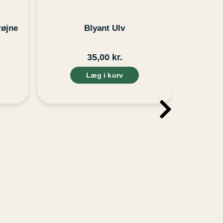
røjne
Blyant Ulv
35,00
kr.
Læg i kurv