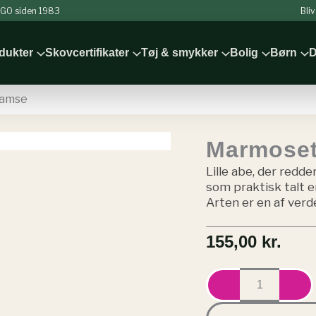
 NGO siden 1983
Bli
odukter
Skovcertifikater
Tøj & smykker
Bolig
Børn
D
bamse
Marmoset
Lille abe, der red
som praktisk talt 
Arten er en af ver
155,00
kr.
Marmosetabe
-
tøjbamse
antal