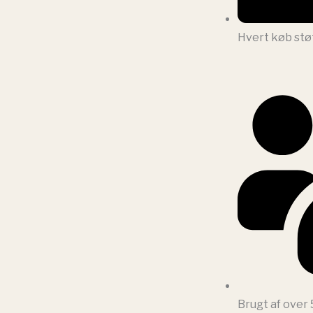
Hvert køb stø
Brugt af over