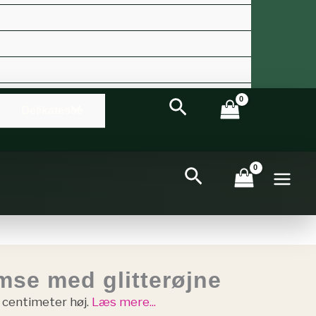
Søg
Delikatesse
Søg
mse med glitterøjne
 centimeter høj.
Læs mere...