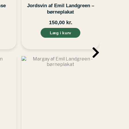
mse
Jordsvin af Emil Landgreen –
børneplakat
150,00
kr.
Læg i kurv