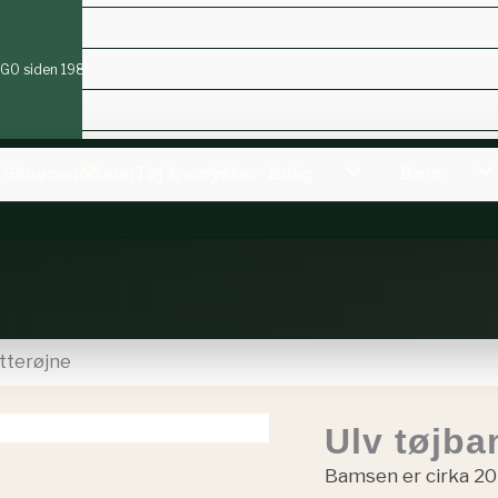
Donation
Handelsbetingelser
 NGO siden 1983
Kontakt
Om os
Skovcertifikater
Tøj & smykker
Bolig
Børn
itterøjne
Ulv tøjba
Bamsen er cirka 20