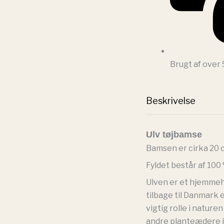
Brugt af over
Beskrivelse
Ulv tøjbamse
Bamsen er cirka 20 
Fyldet består af 10
Ulven er et hjemmeh
tilbage til Danmark 
vigtig rolle i natur
andre planteædere i 