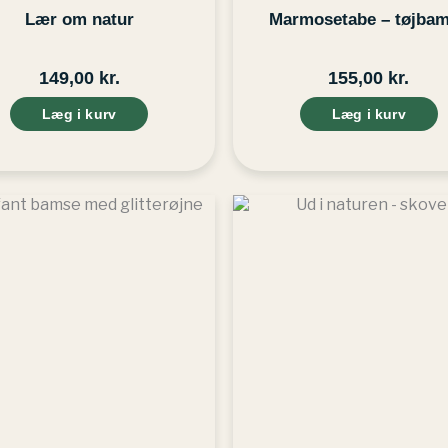
Lær om natur
Marmosetabe – tøjba
149,00
kr.
155,00
kr.
Læg i kurv
Læg i kurv