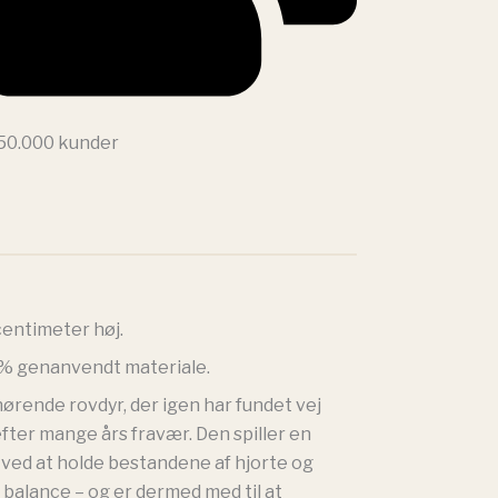
 50.000 kunder
centimeter høj.
0 % genanvendt materiale.
ørende rovdyr, der igen har fundet vej
efter mange års fravær. Den spiller en
en ved at holde bestandene af hjorte og
balance – og er dermed med til at