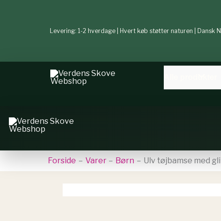
Gå
til
indholdet
Levering: 1-2 hverdage | Hvert køb støtter naturen | Dansk
Alle produkter
Forside
Varer
Børn
Ulv tøjbamse med gl