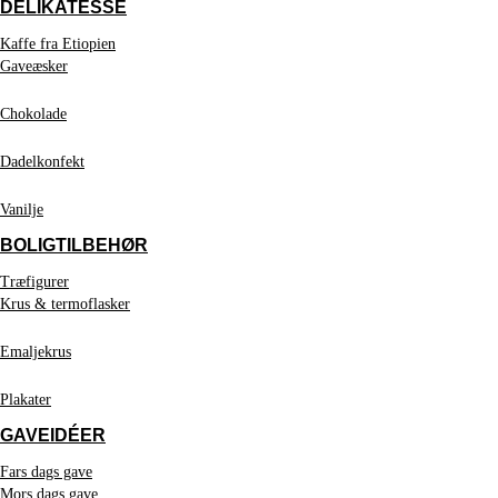
DELIKATESSE
Kaffe fra Etiopien
Gaveæsker
Chokolade
Dadelkonfekt
Vanilje
BOLIGTILBEHØR
Træfigurer
Krus & termoflasker
Emaljekrus
Plakater
GAVEIDÉER
Fars dags gave
Mors dags gave