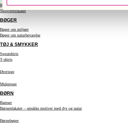
Regnskovscertifikater
Skovcertifikater
BØGER
Bøger om miljøet
Bøger om naturbevarelse
TØJ & SMYKKER
Sweatshirts
T-shirts
Øreringe
Muleposer
BØRN
Bamser
Børneplakater – smukke motiver med dyr og natur
Børnebøger