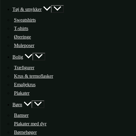
Tøj & smykker
Sweatshirts
T-shirts
Øreringe
Muleposer
Bolig
Træfigurer
Krus & termoflasker
Emaljekrus
Plakater
Børn
Bamser
Plakater med dyr
Børnebøger