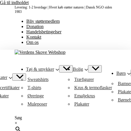
Gå til indholdet
Levering: 1-2 hverdage | Hvert køb støtter naturen | Dansk NGO siden
1983
Bliv støttemedlem
Donation
Handelsbetingelser
Kontakt
Om os
Tøj & smykker
Bolig
Børn
ater
Sweatshirts
Træfigurer
Bamse
ertifikater
T-shirts
Krus & termoflasker
Plakat
kater
Øreringe
Emaljekrus
Børneb
Muleposer
Plakater
Søg
×