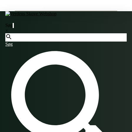
Søg
×
Søg