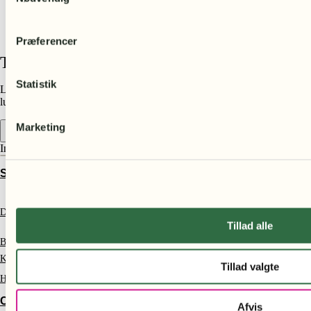
Præferencer
Tilføj din overskrift her
Statistik
Lorem ipsum dolor sit amet, consectetur adipiscing elit. Ut elit tellus,
luctus nec ullamcorper mattis, pulvinar dapibus leo.
Marketing
Indkøbskurv
STØT SKOVENE
Donation
Tillad alle
Bliv støttemedlem
Kontakt
Tillad valgte
Handelsbetingelser
CERTIFIKATER
Afvis