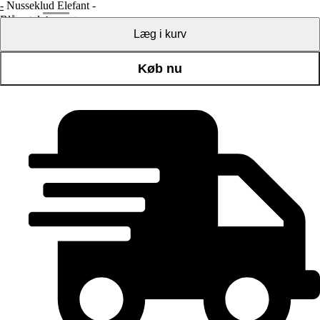
-
Nusseklud Elefant -
Blå antal
+
Læg i kurv
Køb nu