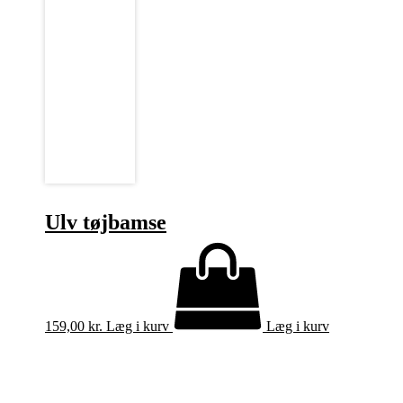
Ulv tøjbamse
159,00
kr.
Læg i kurv
Læg i kurv