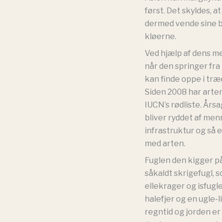
først. Det skyldes, 
dermed vende sine b
kløerne.
Ved hjælp af dens me
når den springer fra
kan finde oppe i træe
Siden 2008 har arte
IUCN’s rødliste. Årsa
bliver ryddet af men
infrastruktur og så 
med arten.
Fuglen den kigger p
såkaldt skrigefugl, 
ellekrager og isfugl
halefjer og en ugle-l
regntid og jorden er