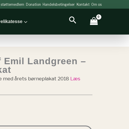
v støttemedlem
Donation
Handelsbetingelser
Kontakt
Om os
Søg
elikatesse
f Emil Landgreen –
kat
e med årets børneplakat 2018
Læs