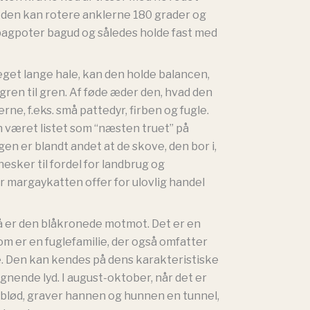
at den kan rotere anklerne 180 grader og
agpoter bagud og således holde fast med
get lange hale, kan den holde balancen,
 gren til gren. Af føde æder den, hvad den
rne, f.eks. små pattedyr, firben og fugle.
n været listet som “næsten truet” på
gen er blandt andet at de skove, den bor i,
nesker til fordel for landbrug og
er margaykatten offer for ulovlig handel
å er den blåkronede motmot. Det er en
som er en fuglefamilie, der også omfatter
e. Den kan kendes på dens karakteristiske
ignende lyd. I august-oktober, når det er
 blød, graver hannen og hunnen en tunnel,