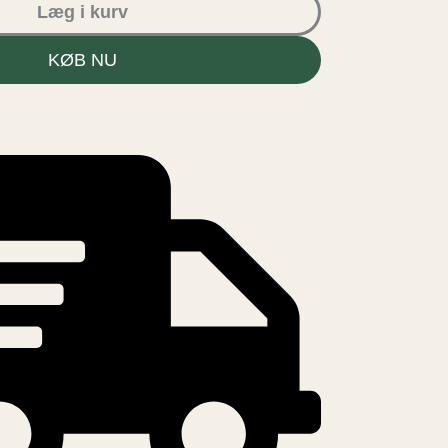
Læg i kurv
KØB NU