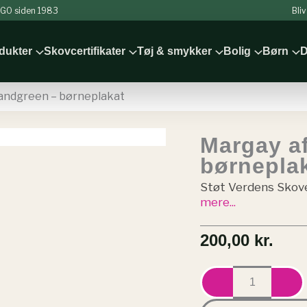
 NGO siden 1983
Bli
odukter
Skovcertifikater
Tøj & smykker
Bolig
Børn
D
Landgreen – børneplakat
Margay a
børnepla
Støt Verdens Skov
mere...
200,00
kr.
Margay
af
Emil