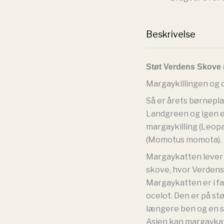
Beskrivelse
Støt Verdens Skove 
Margaykillingen og d
Så er årets børnepla
Landgreen og igen er
margaykilling (Leop
(Momotus momota).
Margaykatten lever 
skove, hvor Verdens
Margaykatten er i fa
ocelot. Den er på st
længere ben og en s
Asien kan margayka