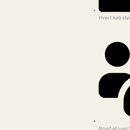
Hvert køb stø
Brugt af over