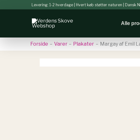
Gå
Levering: 1-2 hverdage | Hvert køb støtter naturen | Dansk
til
indholdet
Alle pr
Forside
Varer
Plakater
Margay af Emil 