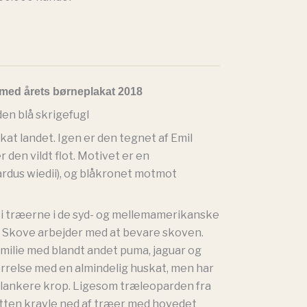
med årets børneplakat 2018
en blå skrigefugl
kat landet. Igen er den tegnet af Emil
 den vildt flot. Motivet er en
ardus wiedii), og blåkronet motmot
i træerne i de syd- og mellemamerikanske
 Skove arbejder med at bevare skoven.
milie med blandt andet puma, jaguar og
ørrelse med en almindelig huskat, men har
lankere krop. Ligesom træleoparden fra
tten kravle ned af træer med hovedet