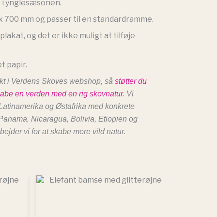
 i ynglesæsonen.
x 700 mm og passer til en standardramme.
lakat, og det er ikke muligt at tilføje
 papir.
ukt i Verdens Skoves webshop, så
støtter du
skabe en verden med en rig skovnatur
. Vi
Latinamerika og Østafrika med konkrete
 Panama, Nicaragua, Bolivia, Etiopien og
jder vi for at skabe mere vild natur.