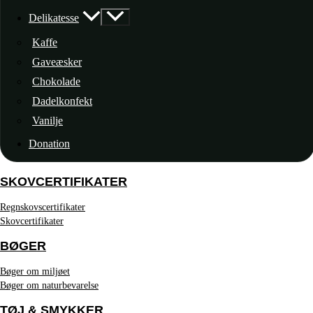
Delikatesse
Kaffe
Gaveæsker
Chokolade
Dadelkonfekt
Vanilje
Donation
SKOVCERTIFIKATER
Regnskovscertifikater
Skovcertifikater
BØGER
Bøger om miljøet
Bøger om naturbevarelse
TØJ & SMYKKER