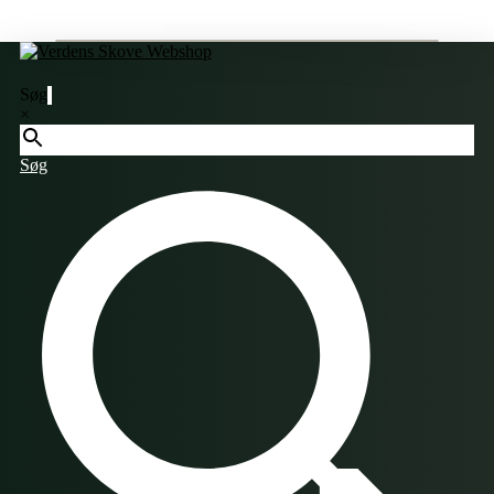
Søg
×
Søg