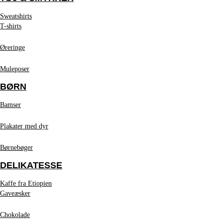
Sweatshirts
T-shirts
Øreringe
Muleposer
BØRN
Bamser
Plakater med dyr
Børnebøger
DELIKATESSE
Kaffe fra Etiopien
Gaveæsker
Chokolade