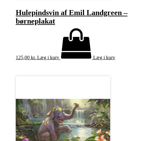
Hulepindsvin af Emil Landgreen –
børneplakat
125,00
kr.
Læg i kurv
Læg i kurv