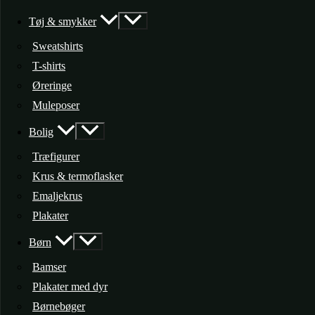
Tøj & smykker
Sweatshirts
T-shirts
Øreringe
Muleposer
Bolig
Træfigurer
Krus & termoflasker
Emaljekrus
Plakater
Børn
Bamser
Plakater med dyr
Børnebøger