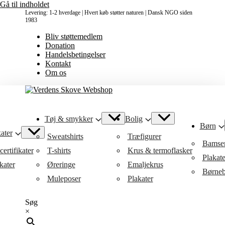
Gå til indholdet
Levering: 1-2 hverdage | Hvert køb støtter naturen | Dansk NGO siden
1983
Bliv støttemedlem
Donation
Handelsbetingelser
Kontakt
Om os
Tøj & smykker
Bolig
Børn
ater
Sweatshirts
Træfigurer
Bamse
ertifikater
T-shirts
Krus & termoflasker
Plakat
kater
Øreringe
Emaljekrus
Børneb
Muleposer
Plakater
Søg
×