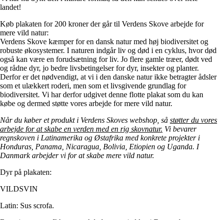
landet!
Køb plakaten for 200 kroner der går til Verdens Skove arbejde for
mere vild natur:
Verdens Skove kæmper for en dansk natur med høj biodiversitet og
robuste økosystemer. I naturen indgår liv og død i en cyklus, hvor død
også kan være en forudsætning for liv. Jo flere gamle træer, dødt ved
og rådne dyr, jo bedre livsbetingelser for dyr, insekter og planter.
Derfor er det nødvendigt, at vi i den danske natur ikke betragter ådsler
som et ulækkert roderi, men som et livsgivende grundlag for
biodiversitet. Vi har derfor udgivet denne flotte plakat som du kan
købe og dermed støtte vores arbejde for mere vild natur.
Når du køber et produkt i Verdens Skoves webshop, så
støtter du vores
arbejde for at skabe en verden med en rig skovnatur.
Vi bevarer
regnskoven i Latinamerika og Østafrika med konkrete projekter i
Honduras, Panama, Nicaragua, Bolivia, Etiopien og Uganda. I
Danmark arbejder vi for at skabe mere vild natur.
Dyr på plakaten:
VILDSVIN
Latin: Sus scrofa.