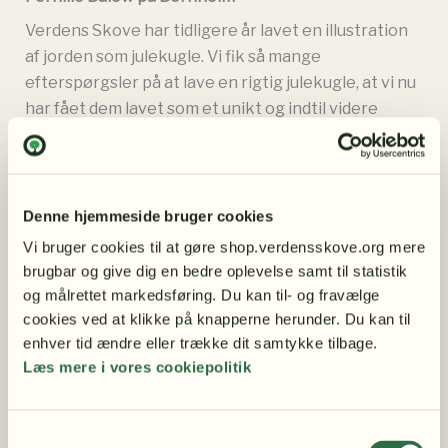
Verdens Skove har tidligere år lavet en illustration
af jorden som julekugle. Vi fik så mange
efterspørgsler på at lave en rigtig julekugle, at vi nu
har fået dem lavet som et unikt og indtil videre
begrænset støtte-produkt.
Det var ikke så ligetil, for vi vil helst ikke sælge
masseproduceret plastik. Derfor valgte vi at få
Denne hjemmeside bruger cookies
julekuglen lavet som glaspuster-kunst i høj kvalitet,
da glas er et godt og holdbart materiale, hvis man
Vi bruger cookies til at gøre shop.verdensskove.org mere 
brugbar og give dig en bedre oplevelse samt til statistik 
passer på det.
og målrettet markedsføring. Du kan til- og fravælge 
Pernille Bülow har derfor på vores bestilling lavet et
cookies ved at klikke på knapperne herunder. Du kan til 
lille parti glaskugler med motiv af jordkloden
enhver tid ændre eller trække dit samtykke tilbage.
dekoreret på glasset. De er håndlavede og derfor
Læs mere i vores cookiepolitik
ikke helt billige, men over halvdelen af den pris, vi
tager for dem, går stadigvæk ubeskåret til vores
arbejde for at bevare verdens skove.
Samtykkevalg