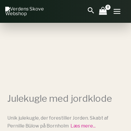
Gå
Søg
til
indholdet
Julekugle med jordklode
Unik julekugle, der forestiller Jorden. Skabt af
Pernille Bülow på Bornholm
Læs mere...