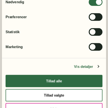
Nødvendig
Glaskuglen er 8 cm i diameter produceret i Kina af
lampeglas og dekoreret på værkstedet i Bornholm.
Præferencer
Find mandelgave ideer her
Julegave ideer til manden
Statistik
Relateret produkter
Marketing
Vis detaljer
Tillad alle
Tillad valgte