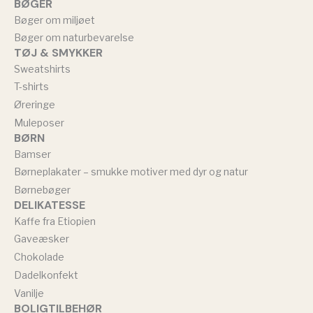
BØGER
Bøger om miljøet
Bøger om naturbevarelse
TØJ & SMYKKER
Sweatshirts
T-shirts
Øreringe
Muleposer
BØRN
Bamser
Børneplakater – smukke motiver med dyr og natur
Børnebøger
DELIKATESSE
Kaffe fra Etiopien
Gaveæsker
Chokolade
Dadelkonfekt
Vanilje
BOLIGTILBEHØR