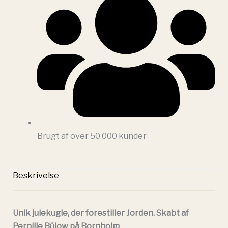
Brugt af over 50.000 kunder
Beskrivelse
Unik julekugle, der forestiller Jorden. Skabt af
Pernille Bülow på Bornholm