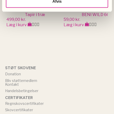
Afvis
Tapir i træ
BENI WILD 66% 
499,00
kr.
59,00
kr.
Læg i kurv
Læg i kurv
STØT SKOVENE
Donation
Bliv støttemedlem
Kontakt
Handelsbetingelser
CERTIFIKATER
Regnskovscertifikater
Skovcertifikater