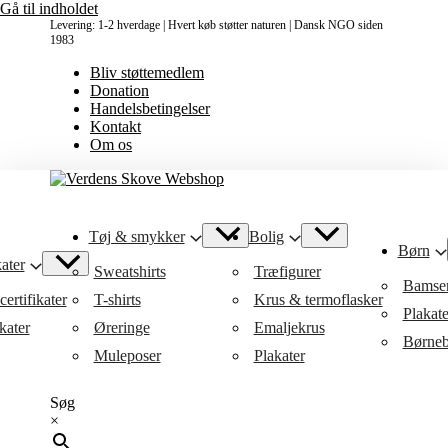
Gå til indholdet
Levering: 1-2 hverdage | Hvert køb støtter naturen | Dansk NGO siden
1983
Bliv støttemedlem
Donation
Handelsbetingelser
Kontakt
Om os
Tøj & smykker
Bolig
Børn
ater
Sweatshirts
Træfigurer
Bamse
ertifikater
T-shirts
Krus & termoflasker
Plakat
kater
Øreringe
Emaljekrus
Børneb
Muleposer
Plakater
Søg
×