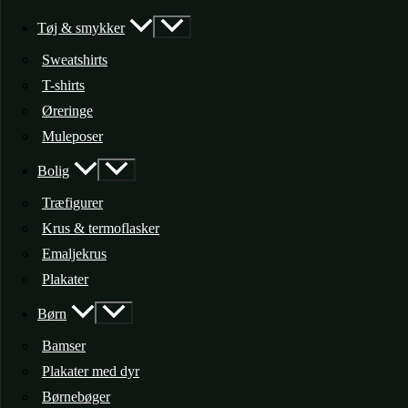
Tøj & smykker
Sweatshirts
T-shirts
Øreringe
Muleposer
Bolig
Træfigurer
Krus & termoflasker
Emaljekrus
Plakater
Børn
Bamser
Plakater med dyr
Børnebøger