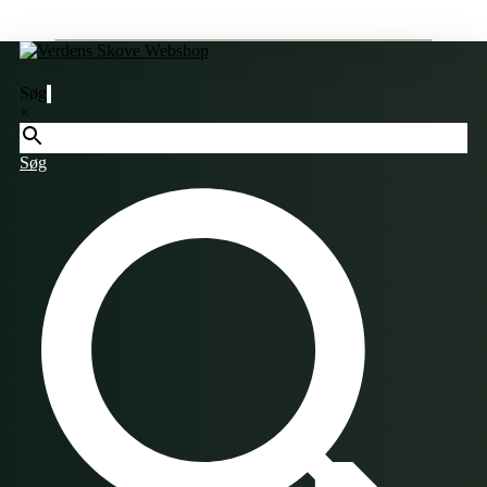
Søg
×
Søg