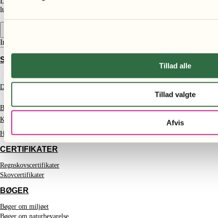
Lorem ipsum dolor sit amet, consectetur adipiscing elit. Ut elit tellus,
luctus nec ullamcorper mattis, pulvinar dapibus leo.
Indkøbskurv
STØT SKOVENE
Tillad alle
Donation
Tillad valgte
Bliv støttemedlem
Kontakt
Afvis
Handelsbetingelser
CERTIFIKATER
Regnskovscertifikater
Skovcertifikater
BØGER
Bøger om miljøet
Bøger om naturbevarelse