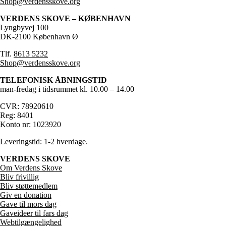
Shop@verdensskove.org
VERDENS SKOVE – KØBENHAVN
Lyngbyvej 100
DK-2100 København Ø
Tlf.
8613 5232
Shop@verdensskove.org
TELEFONISK ÅBNINGSTID
man-fredag i tidsrummet kl. 10.00 – 14.00
CVR: 78920610
Reg: 8401
Konto nr: 1023920
Leveringstid: 1-2 hverdage.
VERDENS SKOVE
Om Verdens Skove
Bliv frivillig
Bliv støttemedlem
Giv en donation
Gave til mors dag
Gaveideer til fars dag
Webtilgængelighed