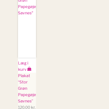
Læg i
kurv
Plakat
“Stor
Grøn
Papegøje
Savnes”
120,00
kr.