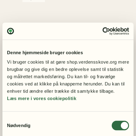
Denne hjemmeside bruger cookies
STØT SKOVENE
Donation
Vi bruger cookies til at gøre shop.verdensskove.org mere 
brugbar og give dig en bedre oplevelse samt til statistik 
Bliv støttemedlem
Kontakt
og målrettet markedsføring. Du kan til- og fravælge 
Handelsbetingelser
cookies ved at klikke på knapperne herunder. Du kan til 
CERTIFIKATER
enhver tid ændre eller trække dit samtykke tilbage.
Regnskovscertifikater
Læs mere i vores cookiepolitik
Skovcertifikater
BØGER
Bøger om miljøet
Samtykkevalg
Nødvendig
Bøger om naturbevarelse
TØJ & SMYKKER