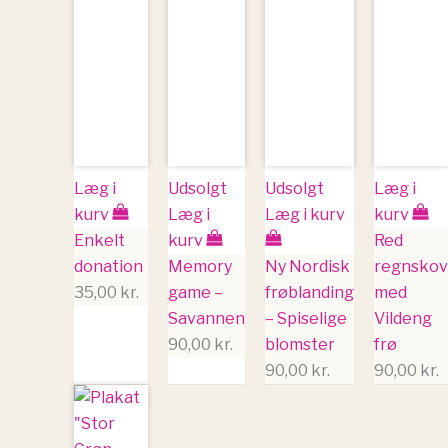
Læg i
Udsolgt
Udsolgt
Læg i
kurv
Læg i
Læg i kurv
kurv
Enkelt
kurv
Red
donation
Memory
Ny Nordisk
regnskov
35,00
kr.
game –
frøblanding
med
Savannen
– Spiselige
Vildeng
90,00
kr.
blomster
frø
90,00
kr.
90,00
kr.