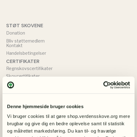
STØT SKOVENE
Donation
Bliv støttemedlem
Kontakt
Handelsbetingelser
CERTIFIKATER
Regnskovscertifikater
Skovcertifikater
BØGER
Bøger om miljøet
Bøger om naturbevarelse
TØJ & SMYKKER
Denne hjemmeside bruger cookies
Sweatshirts
Vi bruger cookies til at gøre shop.verdensskove.org mere 
T-shirts
brugbar og give dig en bedre oplevelse samt til statistik 
Øreringe
og målrettet markedsføring. Du kan til- og fravælge 
Muleposer