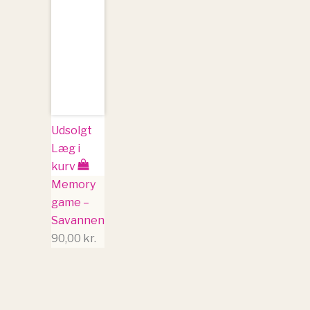
Udsolgt
Læg i
kurv
Memory
game –
Savannen
90,00
kr.