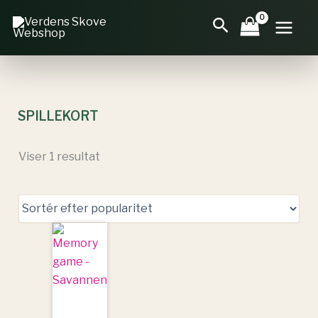
Gå
Søg
til
indholdet
SPILLEKORT
Viser 1 resultat