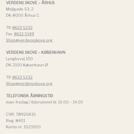
VERDENS SKOVE – ÅRHUS
Mejlgade 53, 2
DK-8000 Århus C
Tlf.
8613 5232
Fax.
8612 5149
Shop@verdensskove.org
VERDENS SKOVE – KØBENHAVN
Lyngbyvej 100
DK-2100 København Ø
Tlf.
8613 5232
Shop@verdensskove.org
TELEFONISK ÅBNINGSTID
man-fredag i tidsrummet kl. 10.00 – 14.00
CVR: 78920610
Reg: 8401
Konto nr: 1023920