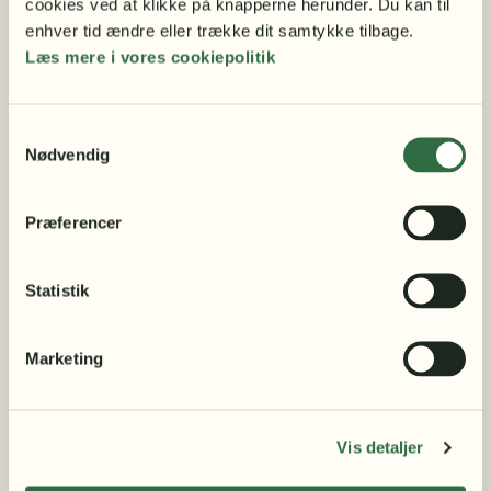
cookies ved at klikke på knapperne herunder. Du kan til 
BØRN
enhver tid ændre eller trække dit samtykke tilbage.
Bamser
Læs mere i vores cookiepolitik
Børneplakater – smukke motiver med dyr og natur
Børnebøger
DELIKATESSE
Samtykkevalg
Kaffe fra Etiopien
Nødvendig
Gaveæsker
Chokolade
Præferencer
Dadelkonfekt
Vanilje
BOLIGTILBEHØR
Statistik
Træfigurer
Krus & termoflasker
Marketing
Emaljekrus
Plakater
GAVEIDÉER
Fars dags gave
Vis detaljer
Mors dags gave