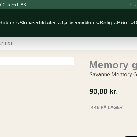
 NGO siden 1983
Bli
odukter
Skovcertifikater
Tøj & smykker
Bolig
Børn
D
annen
Memory g
Savanne Memory 
90,00
kr.
IKKE PÅ LAGER