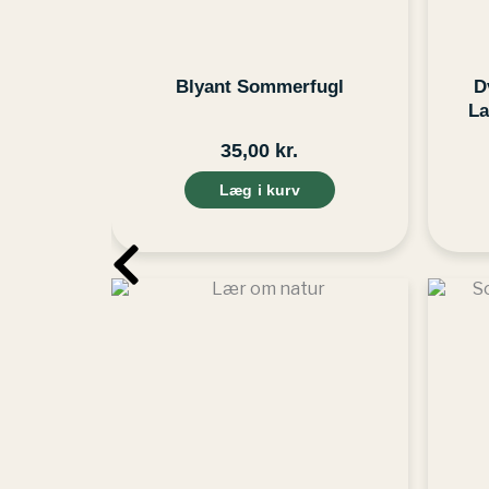
Blyant Sommerfugl
D
La
35,00
kr.
Læg i kurv