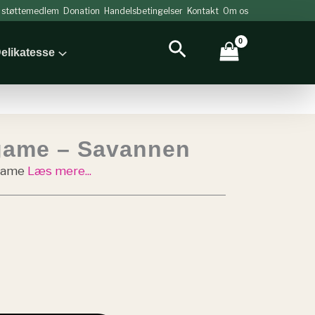
v støttemedlem
Donation
Handelsbetingelser
Kontakt
Om os
Søg
elikatesse
ame – Savannen
Game
Læs mere...