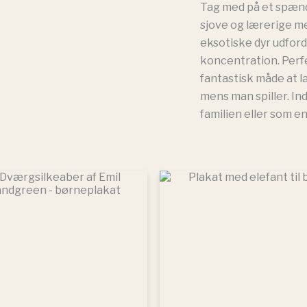
Tag med på et spæn
sjove og lærerige me
eksotiske dyr udfor
koncentration. Perfek
fantastisk måde at 
mens man spiller. In
familien eller som e