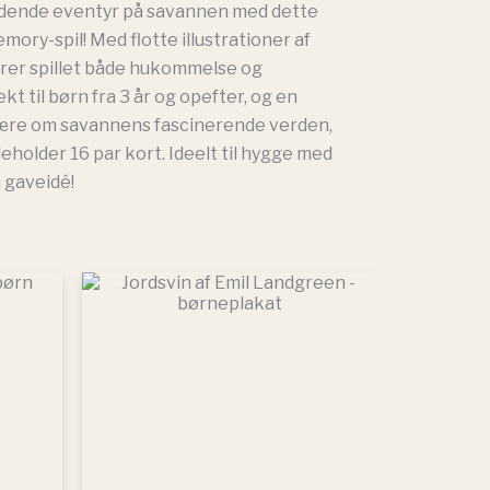
dende eventyr på savannen med dette
mory-spil! Med flotte illustrationer af
drer spillet både hukommelse og
t til børn fra 3 år og opefter, og en
lære om savannens fascinerende verden,
deholder 16 par kort. Ideelt til hygge med
n gaveidé!