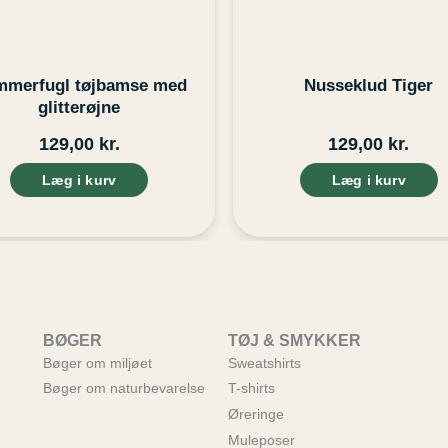
merfugl tøjbamse med
Nusseklud Tiger
glitterøjne
129,00
kr.
129,00
kr.
Læg i kurv
Læg i kurv
BØGER
TØJ & SMYKKER
Bøger om miljøet
Sweatshirts
Bøger om naturbevarelse
T-shirts
Øreringe
Muleposer