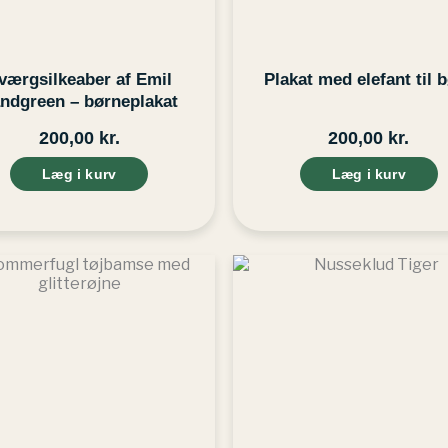
værgsilkeaber af Emil
Plakat med elefant til 
ndgreen – børneplakat
200,00
kr.
200,00
kr.
Læg i kurv
Læg i kurv