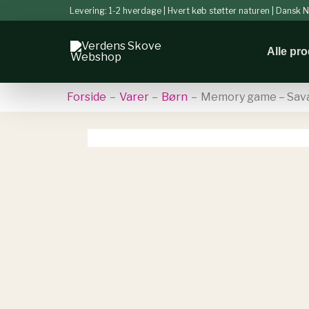
Gå
Levering: 1-2 hverdage | Hvert køb støtter naturen | Dansk
til
indholdet
Alle pr
Forside
Varer
Børn
Memory game – Sav