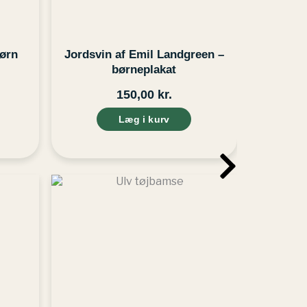
børn
Jordsvin af Emil Landgreen –
børneplakat
150,00
kr.
Læg i kurv