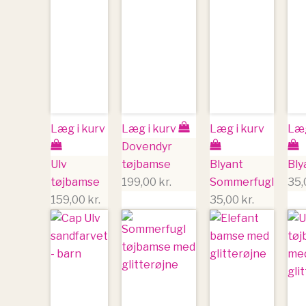
Læg i kurv
Læg i kurv
Læg i kurv
Læg
Dovendyr
Ulv
tøjbamse
Blyant
Bly
tøjbamse
199,00
kr.
Sommerfugl
35
159,00
kr.
35,00
kr.