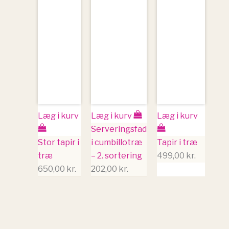
Læg i kurv
Læg i kurv
Læg i kurv
Serveringsfad
Stor tapir i
i cumbillotræ
Tapir i træ
træ
– 2. sortering
499,00
kr.
650,00
kr.
202,00
kr.