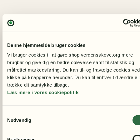
STØT SKOVENE
Donation
Bliv støttemedlem
Kontakt
Denne hjemmeside bruger cookies
Handelsbetingelser
Vi bruger cookies til at gøre shop.verdensskove.org mere 
CERTIFIKATER
brugbar og give dig en bedre oplevelse samt til statistik og 
Regnskovscertifikater
målrettet markedsføring. Du kan til- og fravælge cookies ved 
Skovcertifikater
klikke på knapperne herunder. Du kan til enhver tid ændre elle
BØGER
trække dit samtykke tilbage.
Bøger om miljøet
Læs mere i vores cookiepolitik
Bøger om naturbevarelse
TØJ & SMYKKER
Sweatshirts
Samtykkevalg
T-shirts
Nødvendig
Øreringe
Muleposer
Præferencer