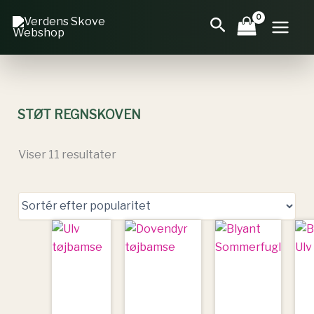
Gå
Sorteret
Søg
til
efter
indholdet
popularitet
STØT REGNSKOVEN
Viser 11 resultater