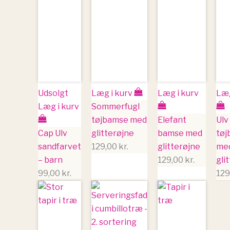
Udsolgt
Læg i kurv
Læg i kurv
Læg
Læg i kurv
Sommerfugl
tøjbamse med
Elefant
Ulv
Cap Ulv
glitterøjne
bamse med
tøj
sandfarvet
129,00
kr.
glitterøjne
me
– barn
129,00
kr.
gli
99,00
kr.
129