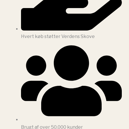
Hvert køb støtter Verdens Skove
Brugt af over 50.000 kunder