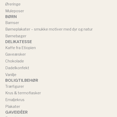
Øreringe
Muleposer
BØRN
Bamser
Børneplakater – smukke motiver med dyr og natur
Børnebøger
DELIKATESSE
Kaffe fra Etiopien
Gaveæsker
Chokolade
Dadelkonfekt
Vanilje
BOLIGTILBEHØR
Træfigurer
Krus & termoflasker
Emaljekrus
Plakater
GAVEIDÉER