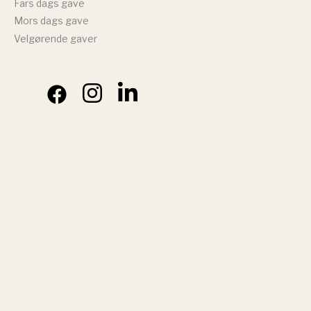
Fars dags gave
Mors dags gave
Velgørende gaver