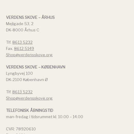
VERDENS SKOVE – ÅRHUS
Mejlgade 53, 2
DK-8000 Århus C
Tlf.
8613 5232
Fax.
8612 5149
Shop@verdensskove.org
VERDENS SKOVE – KØBENHAVN
Lyngbyvej 100
DK-2100 København Ø
Tlf.
8613 5232
Shop@verdensskove.org
TELEFONISK ÅBNINGSTID
man-fredag i tidsrummet kl. 10.00 – 14.00
CVR: 78920610