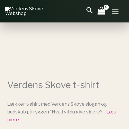
Gå
Søg
til
indholdet
Verdens Skove t-shirt
Lækker t-shirt med Verdens Skove slogan og
budskab på ryggen "Hvad vil du give videre?".
Læs
mere...