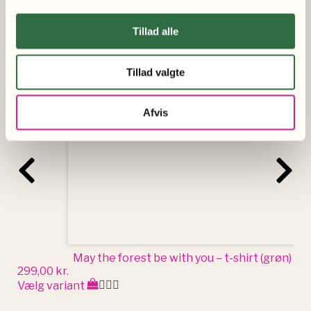
Relateret produkter
Tillad alle
Dette
vare
Tillad valgte
har
flere
Afvis
varianter.
Mulighederne
kan
vælges
på
varesiden
May the forest be with you – t-shirt (grøn)
299,00
kr.
Vælg variant