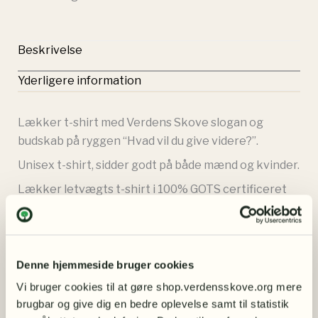
Beskrivelse
Yderligere information
Lækker t-shirt med Verdens Skove slogan og
budskab på ryggen “Hvad vil du give videre?”.
Unisex t-shirt, sidder godt på både mænd og kvinder.
Lækker letvægts t-shirt i 100% GOTS certificeret
økologisk bomuld til sikring af både det økologi og
socialt ansvar i produktionen. Leveres med GOTS
label. En klassisk giveaway i klimavenlig udgave.
Kvalitet: 150 gsm.
Denne hjemmeside bruger cookies
Bomuld er et bionedbrydeligt komposterbart
Vi bruger cookies til at gøre shop.verdensskove.org mere 
brugbar og give dig en bedre oplevelse samt til statistik 
naturprodukt og en af verdens ældste handels- og