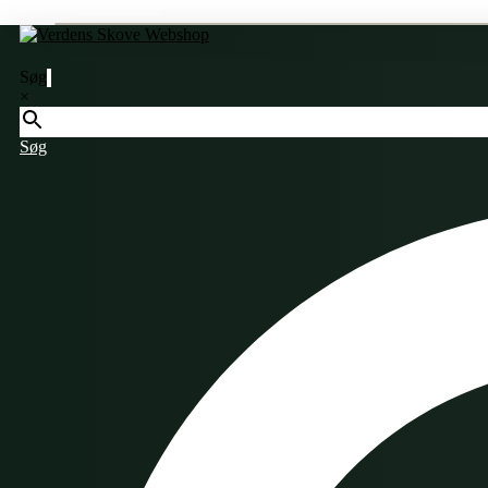
Søg
×
Søg