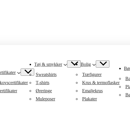
Tøj & smykker
Bolig
Bø
tifikater
Sweatshirts
Træfigurer
Ba
ovscertifikater
T-shirts
Krus & termoflasker
Pl
rtifikater
Øreringe
Emaljekrus
Bø
Muleposer
Plakater