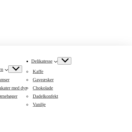
Delikatesse
rn
Kaffe
mser
Gaveæsker
akater med dyr
Chokolade
rnebøger
Dadelkonfekt
Vanilje