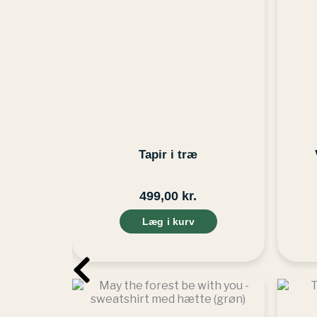
Tapir i træ
499,00
kr.
Læg i kurv
Dette
vare