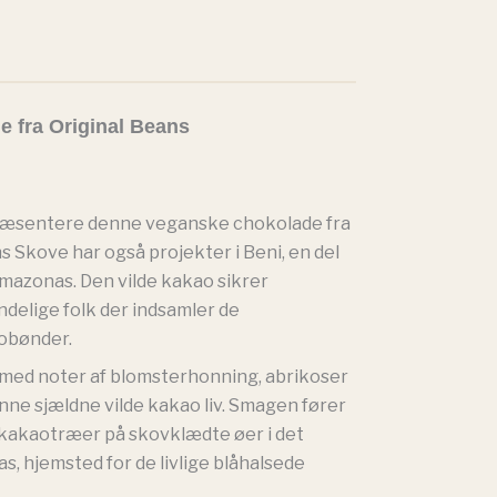
 fra Original Beans
t præsentere denne veganske chokolade fra
ns Skove har også projekter i Beni, en del
Amazonas. Den vilde kakao sikrer
indelige folk der indsamler de
obønder.
med noter af blomsterhonning, abrikoser
nne sjældne vilde kakao liv. Smagen fører
e kakaotræer på skovklædte øer i det
, hjemsted for de livlige blåhalsede