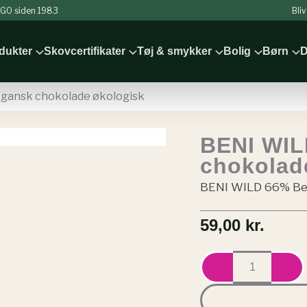
 NGO siden 1983
Bli
odukter
Skovcertifikater
Tøj & smykker
Bolig
Børn
D
gansk chokolade økologisk
BENI WIL
chokolad
BENI WILD 66% Beni
59,00
kr.
BENI
WILD
66%
-
Vegansk