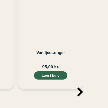
Vaniljestænger
95,00
kr.
Læg i kurv