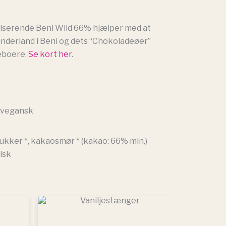
ulserende Beni Wild 66% hjælper med at
underland i Beni og dets “Chokoladeøer”
beboere.
Se kort her
.
, vegansk
ukker *, kakaosmør * (kakao: 66% min.)
isk