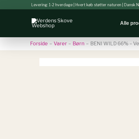
Gå
Levering: 1-2 hverdage | Hvert køb støtter naturen | Dansk
til
indholdet
Alle pr
Forside
Varer
Børn
BENI WILD 66% – Ve