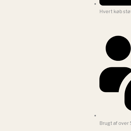
Hvert køb stø
Brugt af over