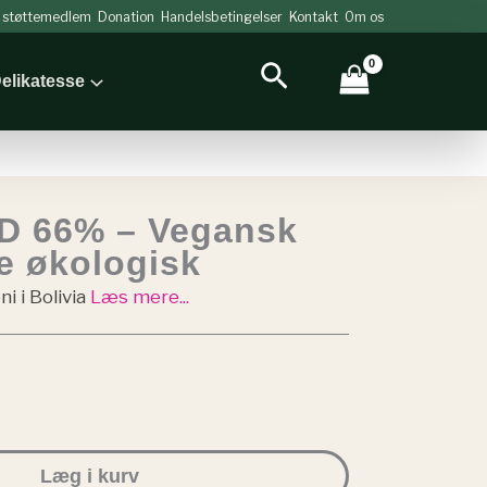
v støttemedlem
Donation
Handelsbetingelser
Kontakt
Om os
Søg
elikatesse
D 66% – Vegansk
e økologisk
 i Bolivia
Læs mere...
Læg i kurv