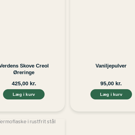
Verdens Skove Creol
Vaniljepulver
Øreringe
425,00
kr.
95,00
kr.
Læg i kurv
Læg i kurv