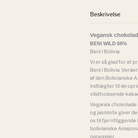
Beskrivelse
Vegansk chokolade
BENI WILD 66%
Beni i Bolivia
Vi er så glad for a
Beni i Bolivia. Verde
af den Bolivianske 
indtægter til de opr
vilidtvoksende kaka
Vegansk chokolade 
og jasminte giver de
os til fjerntliggend
bolivianske Amazonas
papegøjer.