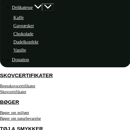
Delikatesse
Kaffe
Gaveæsker
Chokolade
Dadelkonfekt
Vanilje
Donation
SKOVCERTIFIKATER
Regnskovscertifikater
Skovcertifikater
BØGER
Bøger om miljøet
Bøger om naturbevarelse
TØJ & SMYKKER