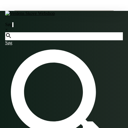
Søg
×
Søg