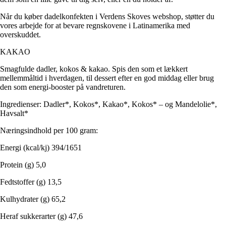
Når du køber dadelkonfekten i Verdens Skoves webshop, støtter du
vores arbejde for at bevare regnskovene i Latinamerika med
overskuddet.
KAKAO
Smagfulde dadler, kokos & kakao. Spis den som et lækkert
mellemmåltid i hverdagen, til dessert efter en god middag eller brug
den som energi-booster på vandreturen.
Ingredienser: Dadler*, Kokos*, Kakao*, Kokos* – og Mandelolie*,
Havsalt*
Næringsindhold per 100 gram:
Energi (kcal/kj) 394/1651
Protein (g) 5,0
Fedtstoffer (g) 13,5
Kulhydrater (g) 65,2
Heraf sukkerarter (g) 47,6