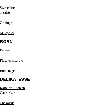
Sweatshirts
T-shirts
Øreringe
Muleposer
BØRN
Bamser
Plakater med dyr
Børnebøger
DELIKATESSE
Kaffe fra Etiopien
Gaveæsker
Chokolade