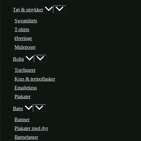
Tøj & smykker
Sweatshirts
T-shirts
Øreringe
Muleposer
Bolig
Træfigurer
Krus & termoflasker
Emaljekrus
Plakater
Børn
Bamser
Plakater med dyr
Børnebøger