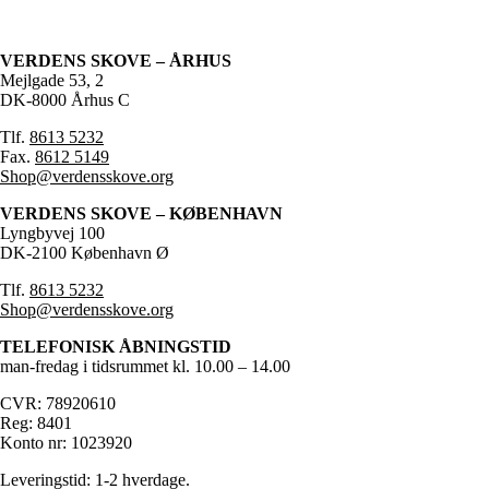
VERDENS SKOVE – ÅRHUS
Mejlgade 53, 2
DK-8000 Århus C
Tlf.
8613 5232
Fax.
8612 5149
Shop@verdensskove.org
VERDENS SKOVE – KØBENHAVN
Lyngbyvej 100
DK-2100 København Ø
Tlf.
8613 5232
Shop@verdensskove.org
TELEFONISK ÅBNINGSTID
man-fredag i tidsrummet kl. 10.00 – 14.00
CVR: 78920610
Reg: 8401
Konto nr: 1023920
Leveringstid: 1-2 hverdage.