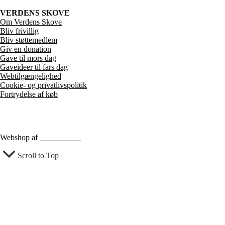
VERDENS SKOVE
Om Verdens Skove
Bliv frivillig
Bliv støttemedlem
Giv en donation
Gave til mors dag
Gaveideer til fars dag
Webtilgængelighed
Cookie- og privatlivspolitik
Fortrydelse af køb
Webshop af
Berthu & Co
Scroll to Top