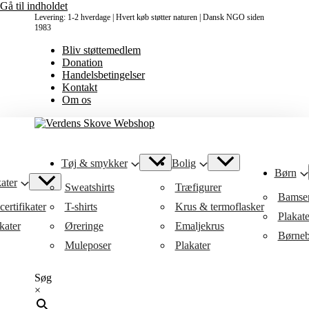
Gå til indholdet
Levering: 1-2 hverdage | Hvert køb støtter naturen | Dansk NGO siden
1983
Bliv støttemedlem
Donation
Handelsbetingelser
Kontakt
Om os
Tøj & smykker
Bolig
Børn
ater
Sweatshirts
Træfigurer
Bamse
ertifikater
T-shirts
Krus & termoflasker
Plakat
kater
Øreringe
Emaljekrus
Børneb
Muleposer
Plakater
Søg
×