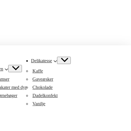
Delikatesse
rn
Kaffe
mser
Gaveæsker
akater med dyr
Chokolade
rnebøger
Dadelkonfekt
Vanilje