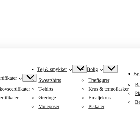
Tøj & smykker
Bolig
Bø
tifikater
Sweatshirts
Træfigurer
Ba
ovscertifikater
T-shirts
Krus & termoflasker
Pl
rtifikater
Øreringe
Emaljekrus
Bø
Muleposer
Plakater