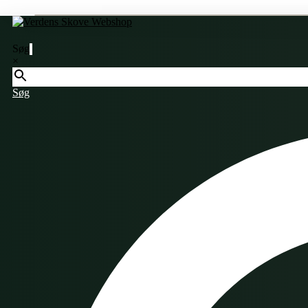
Søg
×
Søg