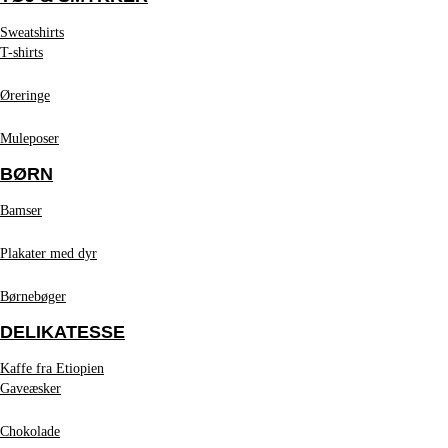
Sweatshirts
T-shirts
Øreringe
Muleposer
BØRN
Bamser
Plakater med dyr
Børnebøger
DELIKATESSE
Kaffe fra Etiopien
Gaveæsker
Chokolade