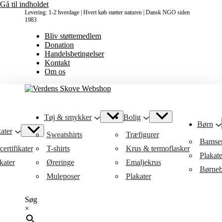
Gå til indholdet
Levering: 1-2 hverdage | Hvert køb støtter naturen | Dansk NGO siden
1983
Bliv støttemedlem
Donation
Handelsbetingelser
Kontakt
Om os
Tøj & smykker
Bolig
Børn
ater
Sweatshirts
Træfigurer
Bamse
ertifikater
T-shirts
Krus & termoflasker
Plakat
kater
Øreringe
Emaljekrus
Børneb
Muleposer
Plakater
Søg
×