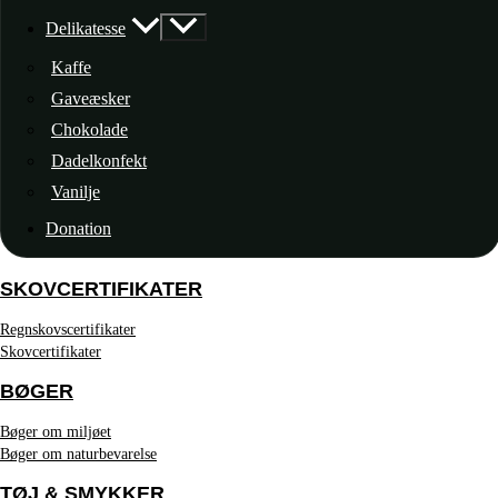
Delikatesse
Kaffe
Gaveæsker
Chokolade
Dadelkonfekt
Vanilje
Donation
SKOVCERTIFIKATER
Regnskovscertifikater
Skovcertifikater
BØGER
Bøger om miljøet
Bøger om naturbevarelse
TØJ & SMYKKER