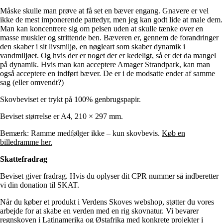
Måske skulle man prøve at få set en bæver engang. Gnavere er vel
ikke de mest imponerende pattedyr, men jeg kan godt lide at male dem.
Man kan koncentrere sig om pelsen uden at skulle tænke over en
masse muskler og strittende ben. Bæveren er, gennem de forandringer
den skaber i sit livsmiljø, en nøgleart som skaber dynamik i
vandmiljøet. Og hvis der er noget der er kedeligt, så er det da mangel
på dynamik. Hvis man kan acceptere Amager Strandpark, kan man
også acceptere en indført bæver. De er i de modsatte ender af samme
sag (eller omvendt?)
Skovbeviset er trykt på 100% genbrugspapir.
Beviset størrelse er A4, 210 × 297 mm.
Bemærk: Ramme medfølger ikke – kun skovbevis.
Køb en
billedramme her.
Skattefradrag
Beviset giver fradrag. Hvis du oplyser dit CPR nummer så indberetter
vi din donation til SKAT.
Når du køber et produkt i Verdens Skoves webshop, støtter du vores
arbejde for at skabe en verden med en rig skovnatur. Vi bevarer
regnskoven i Latinamerika og Østafrika med konkrete projekter i