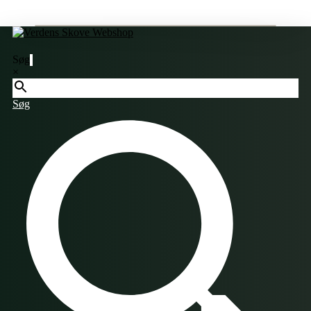
Søg
×
Søg