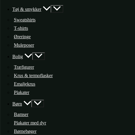
Tøj & smykker
Sweatshirts
T-shirts
Øreringe
Muleposer
Bolig
Træfigurer
Krus & termoflasker
Emaljekrus
Plakater
Børn
Bamser
Plakater med dyr
Børnebøger