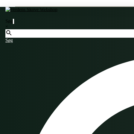
Søg
×
Søg