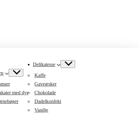
Delikatesse
rn
Kaffe
mser
Gaveæsker
akater med dyr
Chokolade
rnebøger
Dadelkonfekt
Vanilje