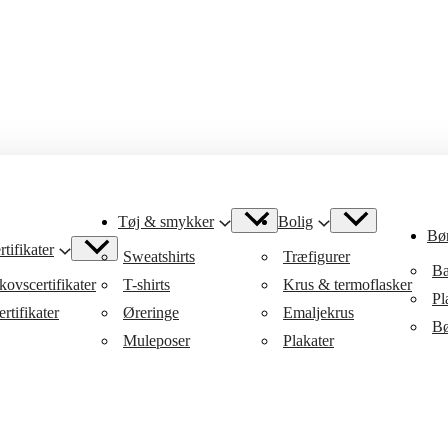
Tøj & smykker
Bolig
Bø
tifikater
Sweatshirts
Træfigurer
Ba
ovscertifikater
T-shirts
Krus & termoflasker
Pl
rtifikater
Øreringe
Emaljekrus
Bø
Muleposer
Plakater