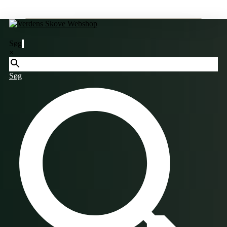
Søg
×
Søg