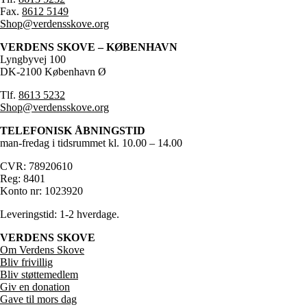
Fax.
8612 5149
Shop@verdensskove.org
VERDENS SKOVE – KØBENHAVN
Lyngbyvej 100
DK-2100 København Ø
Tlf.
8613 5232
Shop@verdensskove.org
TELEFONISK ÅBNINGSTID
man-fredag i tidsrummet kl. 10.00 – 14.00
CVR: 78920610
Reg: 8401
Konto nr: 1023920
Leveringstid: 1-2 hverdage.
VERDENS SKOVE
Om Verdens Skove
Bliv frivillig
Bliv støttemedlem
Giv en donation
Gave til mors dag