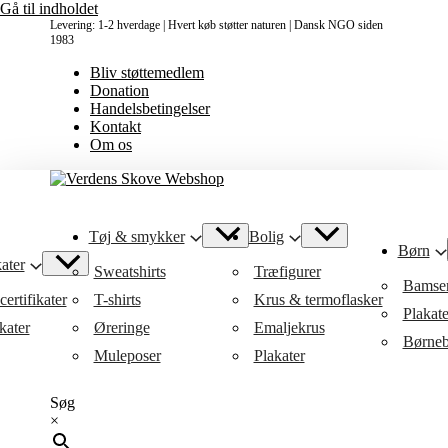
Gå til indholdet
Levering: 1-2 hverdage | Hvert køb støtter naturen | Dansk NGO siden
1983
Bliv støttemedlem
Donation
Handelsbetingelser
Kontakt
Om os
Tøj & smykker
Bolig
Børn
ater
Sweatshirts
Træfigurer
Bamse
ertifikater
T-shirts
Krus & termoflasker
Plakat
kater
Øreringe
Emaljekrus
Børneb
Muleposer
Plakater
Søg
×