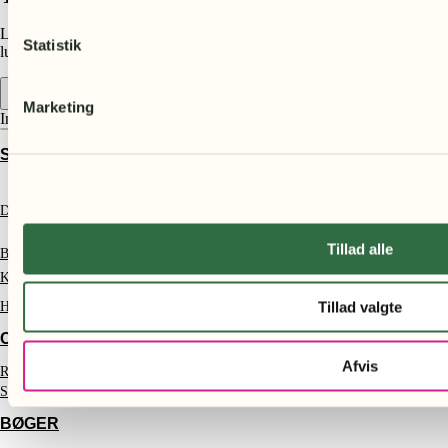
Lorem ipsum dolor sit amet, consectetur adipiscing elit. Ut elit tellus,
Statistik
luctus nec ullamcorper mattis, pulvinar dapibus leo.
Marketing
Indkøbskurv
STØT SKOVENE
Donation
Tillad alle
Bliv støttemedlem
Kontakt
Tillad valgte
Handelsbetingelser
CERTIFIKATER
Afvis
Regnskovscertifikater
Skovcertifikater
BØGER