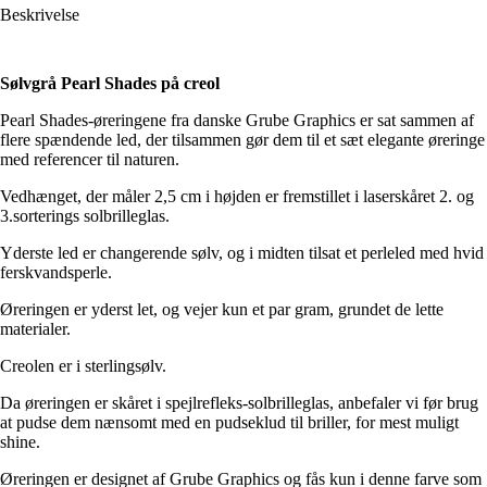
Beskrivelse
Sølvgrå Pearl Shades på creol
Pearl Shades-øreringene fra danske Grube Graphics er sat sammen af
flere spændende led, der tilsammen gør dem til et sæt elegante øreringe
med referencer til naturen.
Vedhænget, der måler 2,5 cm i højden er fremstillet i laserskåret 2. og
3.sorterings solbrilleglas.
Yderste led er changerende sølv, og i midten tilsat et perleled med hvid
ferskvandsperle.
Øreringen er yderst let, og vejer kun et par gram, grundet de lette
materialer.
Creolen er i sterlingsølv.
Da øreringen er skåret i spejlrefleks-solbrilleglas, anbefaler vi før brug
at pudse dem nænsomt med en pudseklud til briller, for mest muligt
shine.
Øreringen er designet af Grube Graphics og fås kun i denne farve som