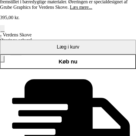
fremstillet i bæredygtige materialer. Øreringen er specialdesignet af
Grube Graphics for Verdens Skove.
Læs mere...
395,00
kr.
-
Verdens Skove
Øreringe sølvgrå
pearl shades på creol
Læg i kurv
antal
+
Køb nu