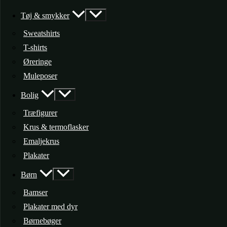
Tøj & smykker
Sweatshirts
T-shirts
Øreringe
Muleposer
Bolig
Træfigurer
Krus & termoflasker
Emaljekrus
Plakater
Børn
Bamser
Plakater med dyr
Børnebøger